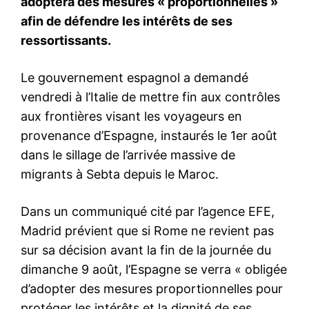
Mon compte
Related
La Maison Blanche
États-Unis : arrestation d’un
chercherait un remplaçant au
employé du renseignement
Pentagone
soupçonné de tentative de
21 April 2025
fuite d’informations
In "USA"
classifiées
30 May 2025
In "USA"
L’US Air Force interrompt la
mission de renseignement de
l’escadre de l’auteur présumé
des «Pentagon Leaks»