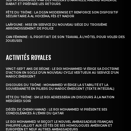
SEBTA SUBMERGÉE PAR DES MILLIERS D’ARRIVÉES, MADRID REMERCIE
RABAT ET PRÉPARE LES RETOURS
FÊTE DU TRÔNE : LA DGSN MODERNISE ET RENFORCE SON DISPOSITIF
SÉCURITAIRE À AL HOCEÏMA, FÈS ET NADOR
LAÂYOUNE : MISE EN SERVICE DU NOUVEAU SIÈGE DU TROISIÈME
ARRONDISSEMENT DE POLICE
S'ABONNER MAINTENANT
CAN FÉMININE : IL PROFITAIT DE SON TRAVAIL À L’HÔTEL POUR VOLER DES
JOUEUSES
ACTIVITÉS ROYALES
Insight Publications
VINGT-SEPT ANS DE RÈGNE : LE ROI MOHAMMED VI ÉRIGE SA DOCTRINE
D’ACTION EN SOCLE D’UN NOUVEAU CYCLE VERTUEUX AU SERVICE D’UN
À propos
MAROC ÉMERGENT
Nous contacter
DISCOURS DU TRÔNE : MOHAMMED VI ÉRIGE LA STABILITÉ ET LA
SOUVERAINETÉ EN PILIERS DU MAROC ÉMERGENT (TEXTE INTÉGRAL)
Formules d’abonnement
FÊTE DU TRÔNE : SM LE ROI ADRESSERA UN DISCOURS À LA NATION
MERCREDI SOIR
Mon compte
DÉCÈS DE CHEIKH HAMAD : LE ROI MOHAMMED VI PRÉSENTE SES
CONDOLÉANCES À L’ÉMIR DU QATAR
LE ROI MOHAMMED VI REÇOIT LE NOUVEL AMBASSADEUR FRANÇAIS
PHILIPPE LALLIOT AUX CÔTÉS DE SES HOMOLOGUES AMÉRICAIN ET
EUROPÉEN ET NEUF AUTRES AMBASSADEURS