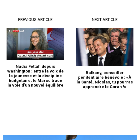
Mon compte
PREVIOUS ARTICLE
NEXT ARTICLE
Related
Akhannouch crée «Saha
Gaz», sa nouvelle société
dédiée au GNL domiciliée à
Laâyoune
9 January 2024
Nadia Fettah depuis
In "Indiscrétions"
Washington : entre la voix de
Akhannouch : la tentation
Balkany, conseiller
la jeunesse et la discipline
pénitentiaire bénévole : «À
d’une OPA sur l’OCP, avortée
budgétaire, le Maroc trace
la Santé, Nicolas, tu pourras
par la GenZ212 ?
la voie d’un nouvel équilibre
apprendre le Coran !»
7 October 2025
In "Indiscrétions"
Vidéo – La Princesse Lalla
Meryem préside à Rabat la
cérémonie d’inauguration du
Bazar international de
Bienfaisance du Cercle
diplomatique