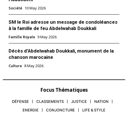
Société
10 May 2026
SM le Roi adresse un message de condoléances
à la famille de feu Abdelwahab Doukkali
Famille Royale
9 May 2026
Décès d’Abdelwahab Doukkali, monument de la
chanson marocaine
S'ABONNER MAINTENANT
Culture
8 May 2026
Insight Publications
Focus Thématiques
DÉFENSE
CLASSEMENTS
JUSTICE
NATION
À propos
ENERGIE
CONJONCTURE
LIFE & STYLE
Nous contacter
Formules d’abonnement