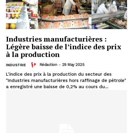
Industries manufacturières :
le1.ma
Légère baisse de l’indice des prix
l'intelligence de
à la production
l'information
Rédaction
-
29 May 2025
INDUSTRIE
L'indice des prix à la production du secteur des
"Industries manufacturières hors raffinage de pétrole"
a enregistré une baisse de 0,2% au cours du...