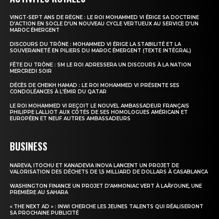
VINGT-SEPT ANS DE RÈGNE : LE ROI MOHAMMED VI ÉRIGE SA DOCTRINE
D’ACTION EN SOCLE D’UN NOUVEAU CYCLE VERTUEUX AU SERVICE D’UN
MAROC ÉMERGENT
DISCOURS DU TRÔNE : MOHAMMED VI ÉRIGE LA STABILITÉ ET LA
SOUVERAINETÉ EN PILIERS DU MAROC ÉMERGENT (TEXTE INTÉGRAL)
FÊTE DU TRÔNE : SM LE ROI ADRESSERA UN DISCOURS À LA NATION
MERCREDI SOIR
DÉCÈS DE CHEIKH HAMAD : LE ROI MOHAMMED VI PRÉSENTE SES
CONDOLÉANCES À L’ÉMIR DU QATAR
LE ROI MOHAMMED VI REÇOIT LE NOUVEL AMBASSADEUR FRANÇAIS
PHILIPPE LALLIOT AUX CÔTÉS DE SES HOMOLOGUES AMÉRICAIN ET
EUROPÉEN ET NEUF AUTRES AMBASSADEURS
BUSINESS
NAREVA, ITOCHU ET KANADEVIA INOVA LANCENT UN PROJET DE
VALORISATION DES DÉCHETS DE 1,5 MILLIARD DE DOLLARS À CASABLANCA
WASHINGTON FINANCE UN PROJET D’AMMONIAC VERT À LAÂYOUNE, UNE
PREMIÈRE AU SAHARA
« THE NEXT AD » : INWI CHERCHE LES JEUNES TALENTS QUI RÉALISERONT
SA PROCHAINE PUBLICITÉ