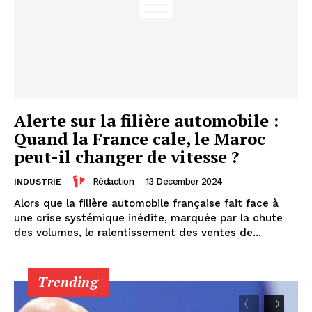
S'ABONNER MAINTENANT
Insight Publications
À propos
Alerte sur la filière automobile :
Quand la France cale, le Maroc
Nous contacter
peut-il changer de vitesse ?
Formules d’abonnement
Mon compte
Rédaction
-
13 December 2024
INDUSTRIE
Alors que la filière automobile française fait face à
une crise systémique inédite, marquée par la chute
des volumes, le ralentissement des ventes de...
Trending