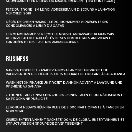
SOUVERAINETÉ EN PILIERS DU MAROC ÉMERGENT (TEXTE INTÉGRAL)
FÊTE DU TRÔNE : SM LE ROI ADRESSERA UN DISCOURS À LA NATION
MERCREDI SOIR
DÉCÈS DE CHEIKH HAMAD : LE ROI MOHAMMED VI PRÉSENTE SES
CONDOLÉANCES À L’ÉMIR DU QATAR
LE ROI MOHAMMED VI REÇOIT LE NOUVEL AMBASSADEUR FRANÇAIS
PHILIPPE LALLIOT AUX CÔTÉS DE SES HOMOLOGUES AMÉRICAIN ET
EUROPÉEN ET NEUF AUTRES AMBASSADEURS
BUSINESS
NAREVA, ITOCHU ET KANADEVIA INOVA LANCENT UN PROJET DE
VALORISATION DES DÉCHETS DE 1,5 MILLIARD DE DOLLARS À CASABLANCA
WASHINGTON FINANCE UN PROJET D’AMMONIAC VERT À LAÂYOUNE, UNE
PREMIÈRE AU SAHARA
« THE NEXT AD » : INWI CHERCHE LES JEUNES TALENTS QUI RÉALISERONT
SA PROCHAINE PUBLICITÉ
LE FORUM MEDAYS RÉUNIRA PLUS DE 8 000 PARTICIPANTS À TANGER EN
NOVEMBRE
CINERJI ENTERTAINMENT RACHÈTE 100 % DE GLOBAL ENTERTAINMENT ET
STRUCTURE SON GROUPE DE DIVERTISSEMENT