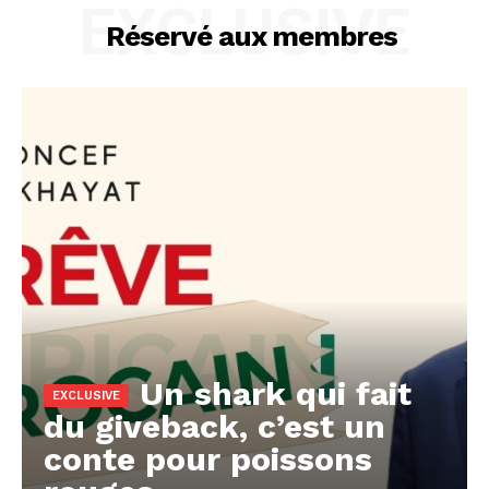
EXCLUSIVE
Réservé aux membres
Un shark qui fait
du giveback, c’est un
conte pour poissons