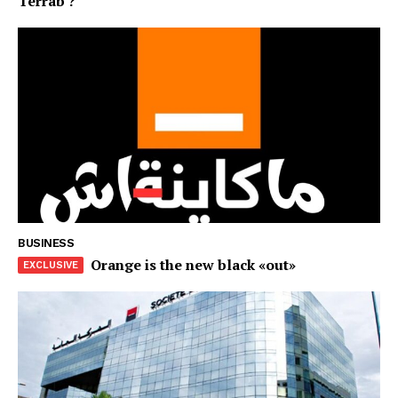
Terrab ?
le1.ma
l'intelligence de
l'information
BUSINESS
Orange is the new black «out»
S'ABONNER MAINTENANT