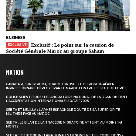
Insight Publications
À propos
BUSINESS
Nous contacter
Exclusif : Le point sur la cession de
Société Générale Maroc au groupe Saham
Formules d’abonnement
Mon compte
NATION
CANADAIR, SUPER PUMA, TURBO THRUSH : LE DISPOSITIF AÉRIEN
IMPRESSIONNANT DÉPLOYÉ PAR LE MAROC CONTRE LES FEUX DE FORÊT
POLICE SCIENTIFIQUE : LE LABORATOIRE NATIONAL DE LA DGSN OBTIENT
L’ACCRÉDITATION INTERNATIONALE ISO/CEI 17025
SEBTA ET MELILLA : L’ARMÉE ESPAGNOLE DOUTE DE SA SUPÉRIORITÉ
MILITAIRE FACE AU MAROC
SEBTA : LE BILAN DE LA TRAGÉDIE MIGRATOIRE ATTEINT AU MOINS 141
MORTS
SEBTA : DEUX ONG INTERNATIONALES DÉNONCENT DES CONDITIONS «