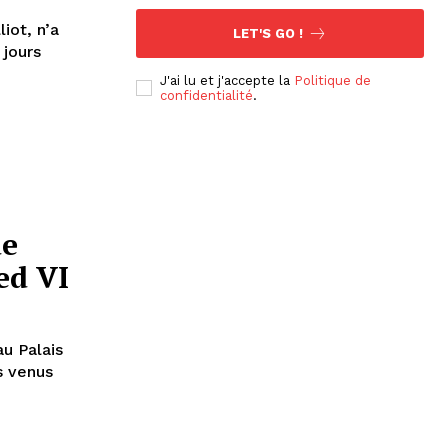
iot, n’a
LET'S GO !
 jours
J'ai lu et j'accepte la
Politique de
confidentialité
.
de
ed VI
u Palais
s venus
ns