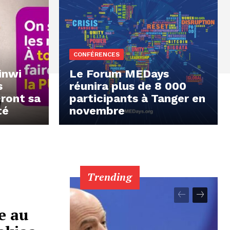
CONFÉRENCES
inwi
Le Forum MEDays
s
réunira plus de 8 000
eront sa
participants à Tanger en
té
novembre
Trending
e au