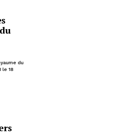
es
 du
oyaume du
 le 18
ers