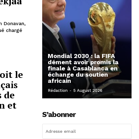
ekjaa
n Donavan,
gué chargé
Mondial 2030 : la FIFA
dément avoir promis la
finale à Casablanca en
it le
échange du soutien
africain
çais
Rédaction
-
5 August 2026
s de
n et
S’abonner