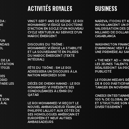
ACTIVITÉS ROYALES
BUSINESS
DA :
VINGT-SEPT ANS DE RÈGNE : LE ROI
NAREVA, ITOCHU ET 
NE
MOHAMMED VI ÉRIGE SA DOCTRINE
INOVA LANCENT UN 
E
D’ACTION EN SOCLE D’UN NOUVEAU
VALORISATION DES D
CYCLE VERTUEUX AU SERVICE D’UN
MILLIARD DE DOLLAR
MAROC ÉMERGENT
CASABLANCA
’UN
NDAIS
DISCOURS DU TRÔNE :
WASHINGTON FINANC
OL
MOHAMMED VI ÉRIGE LA STABILITÉ
D’AMMONIAC VERT À 
ET LA SOUVERAINETÉ EN PILIERS
UNE PREMIÈRE AU S
DU MAROC ÉMERGENT (TEXTE
INTÉGRAL)
 DE LA
« THE NEXT AD » : IN
DITATION
LES JEUNES TALENTS
 17025
FÊTE DU TRÔNE : SM LE ROI
RÉALISERONT SA PR
ADRESSERA UN DISCOURS À LA
PUBLICITÉ
NATION MERCREDI SOIR
DES
ADRID
LE FORUM MEDAYS R
PARE LES
DÉCÈS DE CHEIKH HAMAD : LE ROI
DE 8 000 PARTICIPA
MOHAMMED VI PRÉSENTE SES
TANGER EN NOVEMB
CONDOLÉANCES À L’ÉMIR DU
QATAR
SN
CINERJI ENTERTAINM
E SON
100 % DE GLOBAL E
 À AL
LE ROI MOHAMMED VI REÇOIT LE
ET STRUCTURE SON 
NOUVEL AMBASSADEUR FRANÇAIS
DIVERTISSEMENT
PHILIPPE LALLIOT AUX CÔTÉS DE
SES HOMOLOGUES AMÉRICAIN ET
EUROPÉEN ET NEUF AUTRES
AMBASSADEURS