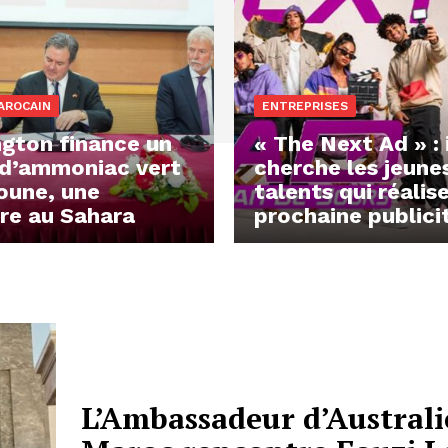
AROCAIN
ENTREPRISES
gton finance un
« The Next Ad » : 
 d’ammoniac vert
cherche les jeune
oune, une
talents qui réalis
re au Sahara
prochaine publici
L’Ambassadeur d’Australi