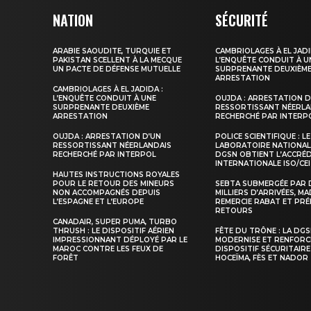
NATION
SÉCURITÉ
ARABIE SAOUDITE, TURQUIE ET
CAMBRIOLAGES À EL JADI
PAKISTAN SCELLENT À LA MECQUE
L’ENQUÊTE CONDUIT À U
UN PACTE DE DÉFENSE MUTUELLE
SURPRENANTE DEUXIÈM
ARRESTATION
CAMBRIOLAGES À EL JADIDA :
L’ENQUÊTE CONDUIT À UNE
OUJDA : ARRESTATION D
SURPRENANTE DEUXIÈME
RESSORTISSANT NÉERLA
ARRESTATION
RECHERCHÉ PAR INTERP
OUJDA : ARRESTATION D’UN
POLICE SCIENTIFIQUE : LE
RESSORTISSANT NÉERLANDAIS
LABORATOIRE NATIONAL
RECHERCHÉ PAR INTERPOL
DGSN OBTIENT L’ACCRÉ
INTERNATIONALE ISO/CEI
HAUTES INSTRUCTIONS ROYALES
POUR LE RETOUR DES MINEURS
SEBTA SUBMERGÉE PAR 
NON ACCOMPAGNÉS DEPUIS
MILLIERS D’ARRIVÉES, M
L’ESPAGNE ET L’EUROPE
REMERCIE RABAT ET PRÉ
RETOURS
CANADAIR, SUPER PUMA, TURBO
THRUSH : LE DISPOSITIF AÉRIEN
FÊTE DU TRÔNE : LA DG
IMPRESSIONNANT DÉPLOYÉ PAR LE
MODERNISE ET RENFORC
MAROC CONTRE LES FEUX DE
DISPOSITIF SÉCURITAIRE
FORÊT
HOCEÏMA, FÈS ET NADOR