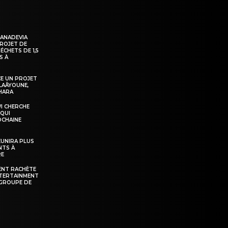
KANADEVIA
PROJET DE
ÉCHETS DE 1,5
S À
E UN PROJET
LAÂYOUNE,
AHARA
WI CHERCHE
 QUI
OCHAINE
ÉUNIRA PLUS
NTS À
RE
ENT RACHÈTE
NTERTAINMENT
GROUPE DE