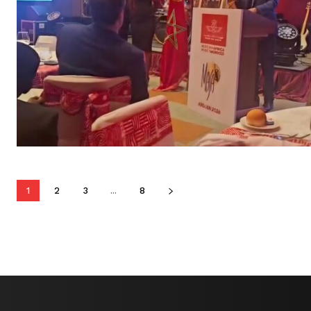
1
2
3
...
8