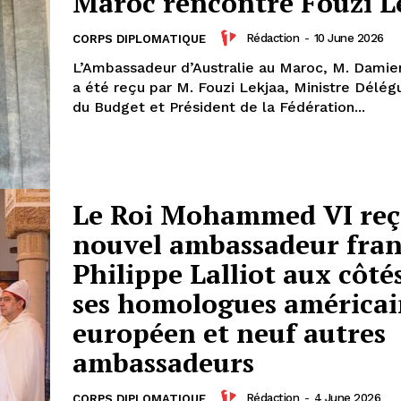
Maroc rencontre Fouzi L
Rédaction
-
10 June 2026
CORPS DIPLOMATIQUE
L’Ambassadeur d’Australie au Maroc, M. Damie
a été reçu par M. Fouzi Lekjaa, Ministre Délé
du Budget et Président de la Fédération...
Le Roi Mohammed VI reço
nouvel ambassadeur fran
Philippe Lalliot aux côté
ses homologues américai
européen et neuf autres
ambassadeurs
Rédaction
-
4 June 2026
CORPS DIPLOMATIQUE