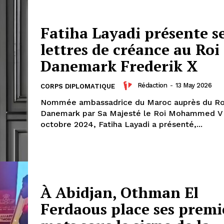
À propos
Nous contacter
Fatiha Layadi présente s
Formules d’abonnement
lettres de créance au Roi
Mon compte
Danemark Frederik X
Rédaction
-
13 May 2026
CORPS DIPLOMATIQUE
INTENANT
Nommée ambassadrice du Maroc auprès du R
Danemark par Sa Majesté le Roi Mohammed VI
octobre 2024, Fatiha Layadi a présenté,...
À Abidjan, Othman El
Ferdaous place ses premi