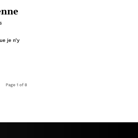
enne
6
ue je n’y
Page 1 of 8