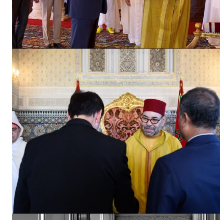
le1.
l'intellig
l'inform