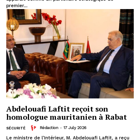
premier...
Insight Publications
À propos
Nous contacter
Formules d’abonnement
Mon compte
Abdelouafi Laftit reçoit son
homologue mauritanien à Rabat
Rédaction
-
17 July 2026
SÉCURITÉ
Le ministre de l’Intérieur, M. Abdelouafi Laftit, a reçu