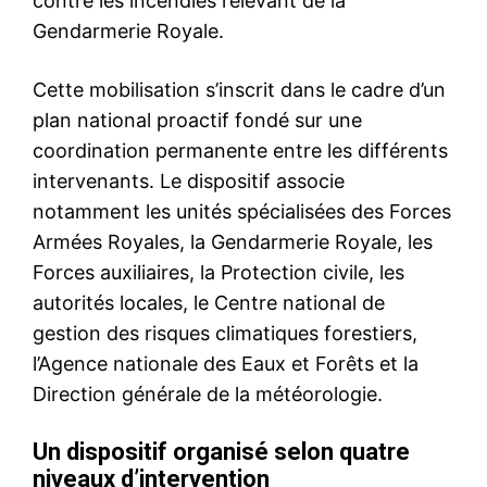
Arabie saoudite: Toutes les
mosquées seront ouvertes le
21 juin sauf La Mecque. Al
Hajj probablement annulé
26 May 2020
In "Nation"