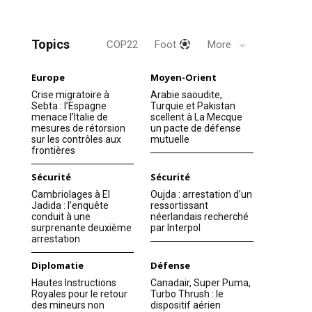
Topics
COP22
Foot
More
Europe
Moyen-Orient
Crise migratoire à
Arabie saoudite,
Sebta : l’Espagne
Turquie et Pakistan
menace l’Italie de
scellent à La Mecque
mesures de rétorsion
un pacte de défense
sur les contrôles aux
mutuelle
frontières
Sécurité
Sécurité
Cambriolages à El
Oujda : arrestation d’un
Jadida : l’enquête
ressortissant
conduit à une
néerlandais recherché
surprenante deuxième
par Interpol
arrestation
Diplomatie
Défense
Hautes Instructions
Canadair, Super Puma,
Royales pour le retour
Turbo Thrush : le
des mineurs non
dispositif aérien