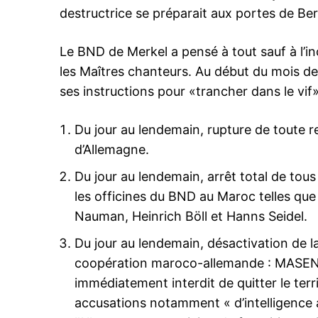
destructrice se préparait aux portes de Berl
Le BND de Merkel a pensé à tout sauf à l’i
Related
les Maîtres chanteurs. Au début du mois d
ses instructions pour «trancher dans le vif»
Du jour au lendemain, rupture de toute r
d’Allemagne.
Du jour au lendemain, arrêt total de to
les officines du BND au Maroc telles que
Nasser Bourita : 26 ans de diplo
royale, de la patience stratégiqu
Nauman, Heinrich Böll et Hanns Seidel.
souveraineté consacrée
2 November 2025
Du jour au lendemain, désactivation de la
In "Sahara Marocain"
coopération maroco-allemande : MASEN
immédiatement interdit de quitter le territ
accusations notamment « d’intelligence 