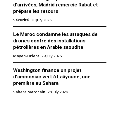
d’arrivées, Madrid remercie Rabat et
prépare les retours
Sécurité
30 July 2026
Le Maroc condamne les attaques de
lus à la tête de la diplomatie
drones contre des installations
pétrolières en Arabie saoudite
 2018
tions"
Moyen-Orient
29 July 2026
Washington finance un projet
d’ammoniac vert à Laâyoune, une
première au Sahara
Sahara Marocain
28 July 2026