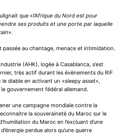
ulignait que «
l’Afrique du Nord est pour
endre ses produits et une porte par laquelle
ma
cain
».
ence de
ation
st passée au chantage, menace et intimidation.
Insight Publicatio
dustrie (AHK), logée à Casablanca, s’est
nier, très actif durant les évènements du RIF
À propos
c le diable en activant un «sleepy asset»,
Nous contacter
le gouvernement fédéral allemand.
Formules d’abonnement
Mon compte
 mener une campagne mondiale contre la
reconnaitre la souveraineté du Maroc sur le
’humiliation du Maroc en l’excluant d’une
INTENANT
 d’énergie perdue alors qu’une guerre