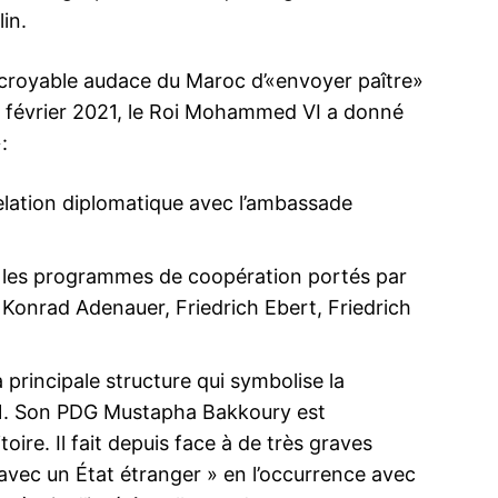
in.
ncroyable audace du Maroc d’«envoyer paître»
e février 2021, le Roi Mohammed VI a donné
Nasser Bourita affirme la solidarité absolue
Rien ne va p
:
du Royaume avec les EAU lors d’un appel
marocaine
téléphonique avec son homologue émirati
26 October
elation diplomatique avec l’ambassade
Nasser Bourita s’est entretenu au
In "Indiscré
téléphone avec le Ministre des Affaires
Etrangères et de la Coopération
Internationale, Abdallah ben Zayed Al
us les programmes de coopération portés par
Nahyane. Le Chef de la diplomatie
 Konrad Adenauer, Friedrich Ebert, Friedrich
marocaine a affirmé la ferme
18 January 2022
matie
condamnation du Royaume de l’attaque
In "Diplomatie"
e à la
terroriste de la milice terroriste Houthi
contre les zones et les installations civiles…
 principale structure qui symbolise la
. Son PDG Mustapha Bakkoury est
oire. Il fait depuis face à de très graves
avec un État étranger » en l’occurrence avec