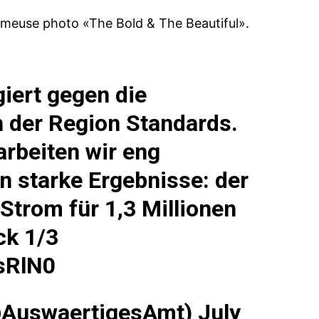
ameuse photo «The Bold & The Beautiful».
iert gegen die
n der Region Standards.
arbeiten wir eng
 starke Ergebnisse: der
 Strom für 1,3 Millionen
ck
1/3
sRlN0
@AuswaertigesAmt)
July