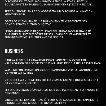
DISCOURS DU TRÔNE : MOHAMMED VI ÉRIGE LA STABILITÉ ET LA
SOUVERAINETÉ EN PILIERS DU MAROC ÉMERGENT (TEXTE INTÉGRAL)
FÊTE DU TRÔNE : SM LE ROI ADRESSERA UN DISCOURS À LA NATION
MERCREDI SOIR
DÉCÈS DE CHEIKH HAMAD : LE ROI MOHAMMED VI PRÉSENTE SES
CONDOLÉANCES À L’ÉMIR DU QATAR
LE ROI MOHAMMED VI REÇOIT LE NOUVEL AMBASSADEUR FRANÇAIS
PHILIPPE LALLIOT AUX CÔTÉS DE SES HOMOLOGUES AMÉRICAIN ET
EUROPÉEN ET NEUF AUTRES AMBASSADEURS
BUSINESS
NAREVA, ITOCHU ET KANADEVIA INOVA LANCENT UN PROJET DE
VALORISATION DES DÉCHETS DE 1,5 MILLIARD DE DOLLARS À CASABLANCA
WASHINGTON FINANCE UN PROJET D’AMMONIAC VERT À LAÂYOUNE, UNE
PREMIÈRE AU SAHARA
« THE NEXT AD » : INWI CHERCHE LES JEUNES TALENTS QUI RÉALISERONT
SA PROCHAINE PUBLICITÉ
LE FORUM MEDAYS RÉUNIRA PLUS DE 8 000 PARTICIPANTS À TANGER EN
NOVEMBRE
CINERJI ENTERTAINMENT RACHÈTE 100 % DE GLOBAL ENTERTAINMENT ET
STRUCTURE SON GROUPE DE DIVERTISSEMENT