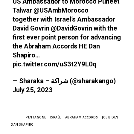
US Ambassador to Morocco Puneet
Talwar
@USAmbMorocco
together with Israel’s Ambassador
David Govrin
@DavidGovrin
with the
first ever point person for advancing
the Abraham Accords HE Dan
Shapiro…
pic.twitter.com/uS3t2Y9L0q
— Sharaka – شراكة (@sharakango)
July 25, 2023
TAGS
PENTAGONE
ISRAËL
ABRAHAM ACCORDS
JOE BIDEN
DAN SHAPIRO