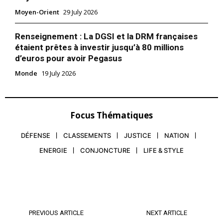
le1.ma
Moyen-Orient
29 July 2026
l'intelligence de
l'information
Renseignement : La DGSI et la DRM françaises
étaient prêtes à investir jusqu’à 80 millions
d’euros pour avoir Pegasus
Monde
19 July 2026
Focus Thématiques
DÉFENSE
CLASSEMENTS
JUSTICE
NATION
ENERGIE
CONJONCTURE
LIFE & STYLE
S'ABONNER MAINTENANT
Insight Publications
PREVIOUS ARTICLE
NEXT ARTICLE