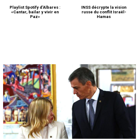
Playlist Spotify d’Albares :
INSS décrypte la vision
À propos
«Cantar, bailar y vivir en
russe du conflit Israël-
Paz»
Hamas
Nous contacter
Formules d’abonnement
Mon compte
Related
Les États-Unis auront
C’est officiel, Dan Shapiro
désormais un ambassadeur
nommé Conseiller de Biden
dédié aux accords
pour les accords d’Abraham
d’Abraham
29 June 2023
14 June 2023
In "Abraham Accords"
In "Abraham Accords"
C’est officiel, Dan Shapiro
nommé Conseiller de Biden
pour les accords d’Abraham
29 June 2023