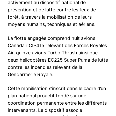
massives devant sa
négociations pour la
résidence.
libération des otages
4 November 2023
israéliens. Le cabinet de…
In "Nation"