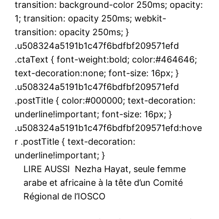
transition: background-color 250ms; opacity:
1; transition: opacity 250ms; webkit-
transition: opacity 250ms; }
.u508324a5191b1c47f6bdfbf209571efd
.ctaText { font-weight:bold; color:#464646;
text-decoration:none; font-size: 16px; }
.u508324a5191b1c47f6bdfbf209571efd
.postTitle { color:#000000; text-decoration:
underline!important; font-size: 16px; }
.u508324a5191b1c47f6bdfbf209571efd:hove
r .postTitle { text-decoration:
underline!important; }
LIRE AUSSI
Nezha Hayat, seule femme
arabe et africaine à la tête d’un Comité
Régional de l’IOSCO