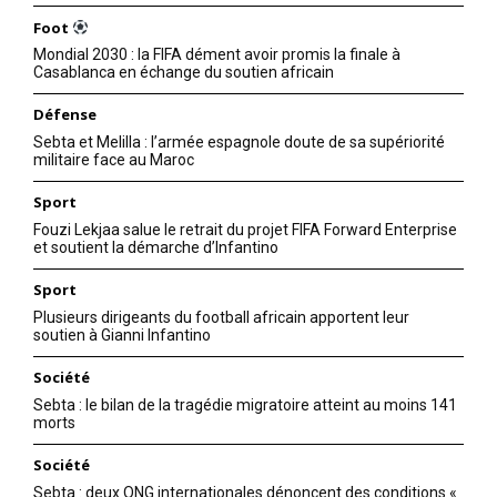
Foot
Mondial 2030 : la FIFA dément avoir promis la finale à
Casablanca en échange du soutien africain
Défense
Accord surprise entre Trump
Sebta et Melilla : l’armée espagnole doute de sa supériorité
et les Houthis
militaire face au Maroc
7 May 2025
In "USA"
Sport
Fouzi Lekjaa salue le retrait du projet FIFA Forward Enterprise
et soutient la démarche d’Infantino
Sport
Plusieurs dirigeants du football africain apportent leur
soutien à Gianni Infantino
Société
Sebta : le bilan de la tragédie migratoire atteint au moins 141
morts
Société
Sebta : deux ONG internationales dénoncent des conditions «