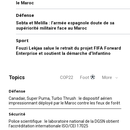
le Maroc
À propos
Nous contacter
Défense
Formules d’abonnement
Sebta et Melilla : l’armée espagnole doute de sa
supériorité militaire face au Maroc
Mon compte
Sport
Fouzi Lekjaa salue le retrait du projet FIFA Forward
Enterprise et soutient la démarche d’Infantino
Related
Topics
COP22
Foot
More
Défense
Le navire CENTRAL PARK,
Le Royaume-Uni et États-
Canadair, Super Puma, Turbo Thrush : le dispositif aérien
parti de Safi, libéré
Unis se préparent pour lancer
impressionnant déployé par le Maroc contre les feux de forêt
27 November 2023
des frappes contre les
In "Nation"
Houthis au Yémen
Sécurité
12 January 2024
Police scientifique : le laboratoire national de la DGSN obtient
In "Monde"
l’accréditation internationale ISO/CEI 17025