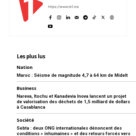
l'intelligence de
https://www.le1.ma
l'information
Les plus lus
Nation
Maroc : Séisme de magnitude 4,7 à 64 km de Midelt
Business
S'ABONNER MAINTENANT
Nareva, Itochu et Kanadevia Inova lancent un projet
de valorisation des déchets de 1,5 milliard de dollars
à Casablanca
Société
Insight Publications
Sebta : deux ONG internationales dénoncent des
conditions « inhumaines » et des retours forcés vers