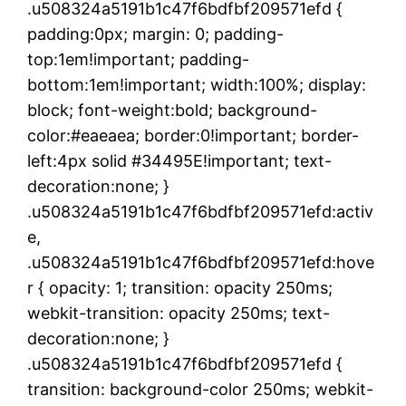
.u508324a5191b1c47f6bdfbf209571efd {
padding:0px; margin: 0; padding-
top:1em!important; padding-
bottom:1em!important; width:100%; display:
block; font-weight:bold; background-
color:#eaeaea; border:0!important; border-
left:4px solid #34495E!important; text-
decoration:none; }
.u508324a5191b1c47f6bdfbf209571efd:activ
e,
.u508324a5191b1c47f6bdfbf209571efd:hove
r { opacity: 1; transition: opacity 250ms;
webkit-transition: opacity 250ms; text-
decoration:none; }
.u508324a5191b1c47f6bdfbf209571efd {
transition: background-color 250ms; webkit-