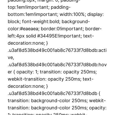
top:1em!important; padding-
bottom:1em!important; width:100%; display:
block; font-weight:bold; background-
color:#eaeaea; border:0!important; border-
left:4px solid #34495E!important; text-
decoration:none; }
.u3af8d538bd49c001ab8c76733f7d8bdb:acti
ve,
.u3af8d538bd49c001ab8c76733f7d8bdb:hov
er { opacity: 1; transition: opacity 250ms;
webkit-transition: opacity 250ms; text-
decoration:none; }
.u3af8d538bd49c001ab8c76733f7d8bdb {
transition: background-color 250ms; webkit-
transition: background-color 250ms; opacity:
1; transition: opacity 250ms; webkit-