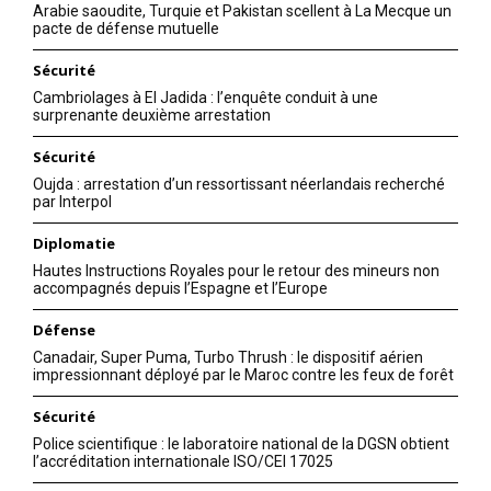
Arabie saoudite, Turquie et Pakistan scellent à La Mecque un
pacte de défense mutuelle
Sécurité
Cambriolages à El Jadida : l’enquête conduit à une
surprenante deuxième arrestation
Sécurité
Oujda : arrestation d’un ressortissant néerlandais recherché
par Interpol
Diplomatie
Hautes Instructions Royales pour le retour des mineurs non
accompagnés depuis l’Espagne et l’Europe
Défense
Canadair, Super Puma, Turbo Thrush : le dispositif aérien
impressionnant déployé par le Maroc contre les feux de forêt
le1.ma
l'intelligence de
Sécurité
l'information
Police scientifique : le laboratoire national de la DGSN obtient
l’accréditation internationale ISO/CEI 17025