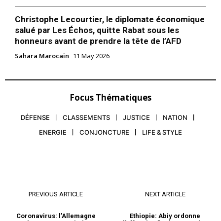
accordée par le Roi
Mohammed VI à Pedro
Christophe Lecourtier, le diplomate économique
Sánchez, Ahmed Charaï,
salué par Les Échos, quitte Rabat sous les
président de Global Holding,
honneurs avant de prendre la tête de l’AFD
signe une tribune sur le
23 February 2024
journal espagnol La Razón,
In "Analysis"
Sahara Marocain
11 May 2026
sous l’intitulé «Maroc-
Espagne : une relation
stratégique forte». Dans cet
article, il explore cinq
Focus Thématiques
aspects clés : la coopération
sécuritaire et stratégique…
DÉFENSE
CLASSEMENTS
JUSTICE
NATION
ENERGIE
CONJONCTURE
LIFE & STYLE
PREVIOUS ARTICLE
NEXT ARTICLE
Coronavirus: l’Allemagne
Ethiopie: Abiy ordonne