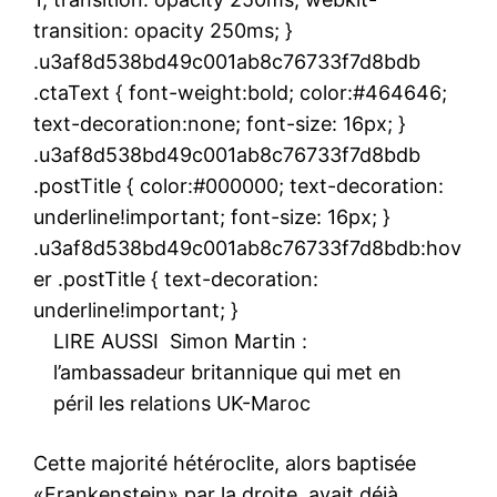
transition: opacity 250ms; }
.u3af8d538bd49c001ab8c76733f7d8bdb
.ctaText { font-weight:bold; color:#464646;
text-decoration:none; font-size: 16px; }
.u3af8d538bd49c001ab8c76733f7d8bdb
.postTitle { color:#000000; text-decoration:
underline!important; font-size: 16px; }
.u3af8d538bd49c001ab8c76733f7d8bdb:hov
er .postTitle { text-decoration:
underline!important; }
LIRE AUSSI
Simon Martin :
l’ambassadeur britannique qui met en
péril les relations UK-Maroc
Cette majorité hétéroclite, alors baptisée
«Frankenstein» par la droite, avait déjà