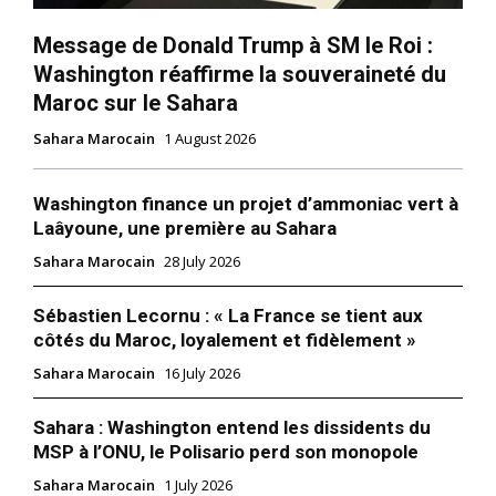
Mon compte
Message de Donald Trump à SM le Roi :
Washington réaffirme la souveraineté du
Maroc sur le Sahara
Related
Sahara Marocain
1 August 2026
Espagne : Le roi Felipe VI
charge Pedro Sanchez de
former le gouvernement
Washington finance un projet d’ammoniac vert à
Le socialiste Pedro Sanchez,
Laâyoune, une première au Sahara
vainqueur des législatives de
novembre en Espagne, a été
Sahara Marocain
28 July 2026
Incident technique : l’avion
formellement chargé
de Pedro Sánchez contraint
mercredi par le roi Felipe VI
d’atterrir d’urgence en
Sébastien Lecornu : « La France se tient aux
de former un nouveau
11 December 2019
Turquie
côtés du Maroc, loyalement et fidèlement »
gouvernement même s’il ne
In "Europe"
3 May 2026
compte pas encore les
Sahara Marocain
16 July 2026
In "Monde"
soutiens suffisants pour être
investi par les députés.
Ahmed Charaï dans La Razón
«C’est un mandat que
Sahara : Washington entend les dissidents du
: la position claire de
j’assume avec honneur, avec
MSP à l’ONU, le Polisario perd son monopole
Sanchez sur le Sahara rend
responsabilité»,…
justice à l’histoire
Sahara Marocain
1 July 2026
Le jour suivant l’audience