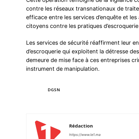
contre les réseaux transnationaux de traite 
efficace entre les services d’enquête et les 
citoyens contre les pratiques d’escroquerie
le1.
l'intellig
Les services de sécurité réaffirment leur
l'inform
d’escroquerie qui exploitent la détresse des
demeure de mise face à ces entreprises crim
instrument de manipulation.
TAGS
DGSN
Rédaction
S'ABONNER MA
https://www.le1.ma