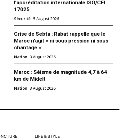
l’accréditation internationale ISO/CEI
17025
Sécurité
5 August 2026
Crise de Sebta : Rabat rappelle que le
Maroc n’agit « ni sous pression ni sous
chantage »
Nation
3 August 2026
Maroc : Séisme de magnitude 4,7 à 64
km de Midelt
ins réclament 75 millions de
Nation
3 August 2026
 Ville de Casablanca
018
tions"
ONCTURE
LIFE & STYLE