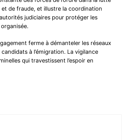
et de fraude, et illustre la coordination
autorités judiciaires pour protéger les
 organisée.
ma
ence de
 engagement ferme à démanteler les réseaux
ation
 candidats à l’émigration. La vigilance
inelles qui travestissent l’espoir en
Insight Publicatio
À propos
Nous contacter
Formules d’abonnement
Mon compte
INTENANT