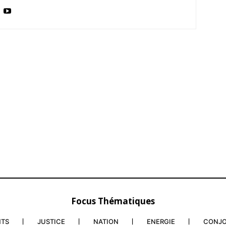
sumé
Fin d’un règne : Engie éjecté du chauffage
Les américa
bat et
urbain parisien après un siècle
dollars à la
26 November 2025
7 August 2
In "Monde"
In "Indiscré
Focus Thématiques
NTS
JUSTICE
NATION
ENERGIE
CONJ