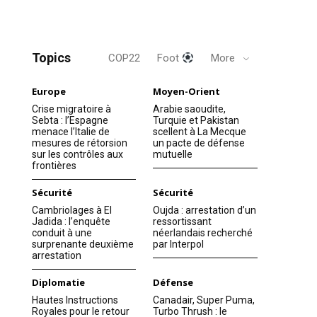
Topics
COP22
Foot
More
Europe
Moyen-Orient
Crise migratoire à
Arabie saoudite,
Sebta : l’Espagne
Turquie et Pakistan
menace l’Italie de
scellent à La Mecque
mesures de rétorsion
un pacte de défense
sur les contrôles aux
mutuelle
frontières
Sécurité
Sécurité
Cambriolages à El
Oujda : arrestation d’un
Jadida : l’enquête
ressortissant
conduit à une
néerlandais recherché
surprenante deuxième
par Interpol
arrestation
Diplomatie
Défense
Hautes Instructions
Canadair, Super Puma,
Royales pour le retour
Turbo Thrush : le