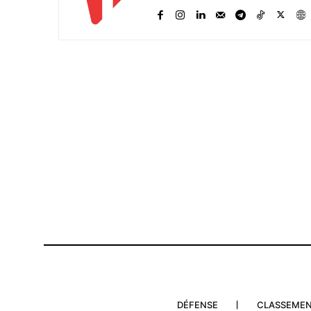
Related
Démantèlement d’un réseau pré
d’escroquerie à la migration à Ra
Midelt
10 September 2025
In "Sécurité"
DÉFENSE
CLASSEME