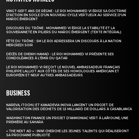
VINGT-SEPT ANS DE RÈGNE : LE ROI MOHAMMED VI ÉRIGE SA DOCTRINE
D’ACTION EN SOCLE D’UN NOUVEAU CYCLE VERTUEUX AU SERVICE D’UN
MAROC ÉMERGENT
DISCOURS DU TRÔNE : MOHAMMED VI ÉRIGE LA STABILITÉ ET LA
SOUVERAINETÉ EN PILIERS DU MAROC ÉMERGENT (TEXTE INTÉGRAL)
FÊTE DU TRÔNE : SM LE ROI ADRESSERA UN DISCOURS À LA NATION
MERCREDI SOIR
DÉCÈS DE CHEIKH HAMAD : LE ROI MOHAMMED VI PRÉSENTE SES
CONDOLÉANCES À L’ÉMIR DU QATAR
LE ROI MOHAMMED VI REÇOIT LE NOUVEL AMBASSADEUR FRANÇAIS
PHILIPPE LALLIOT AUX CÔTÉS DE SES HOMOLOGUES AMÉRICAIN ET
EUROPÉEN ET NEUF AUTRES AMBASSADEURS
BUSINESS
NAREVA, ITOCHU ET KANADEVIA INOVA LANCENT UN PROJET DE
VALORISATION DES DÉCHETS DE 1,5 MILLIARD DE DOLLARS À CASABLANCA
WASHINGTON FINANCE UN PROJET D’AMMONIAC VERT À LAÂYOUNE, UNE
PREMIÈRE AU SAHARA
« THE NEXT AD » : INWI CHERCHE LES JEUNES TALENTS QUI RÉALISERONT
SA PROCHAINE PUBLICITÉ