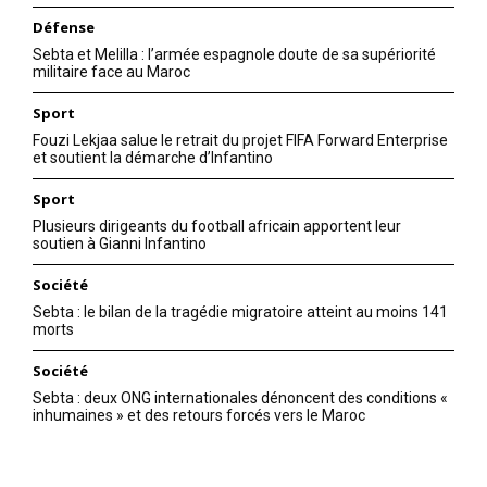
Défense
Sebta et Melilla : l’armée espagnole doute de sa supériorité
militaire face au Maroc
Sport
Fouzi Lekjaa salue le retrait du projet FIFA Forward Enterprise
et soutient la démarche d’Infantino
Sport
Plusieurs dirigeants du football africain apportent leur
soutien à Gianni Infantino
S'ABONNER MAINTENANT
Société
Sebta : le bilan de la tragédie migratoire atteint au moins 141
morts
Insight Publications
Société
Sebta : deux ONG internationales dénoncent des conditions «
inhumaines » et des retours forcés vers le Maroc
À propos
Nous contacter
Formules d’abonnement