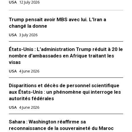
USA
12 July 2026
Trump déclaré inéligible pour
l’élection de 2024 par la cour
suprême du Colorado
Trump pensait avoir MBS avec lui. L’Iran a
19 December 2023
changé la donne
In "Monde"
USA
3 July 2026
États-Unis : L’administration Trump réduit à 20 le
nombre d’ambassades en Afrique traitant les
visas
USA
4 June 2026
Disparitions et décès de personnel scientifique
aux États-Unis : un phénomène qui interroge les
autorités fédérales
USA
4 June 2026
Sahara : Washington réaffirme sa
reconnaissance de la souveraineté du Maroc