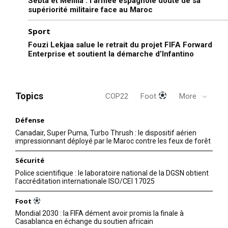
Sebta et Melilla : l’armée espagnole doute de sa
supériorité militaire face au Maroc
Sport
Fouzi Lekjaa salue le retrait du projet FIFA Forward
Enterprise et soutient la démarche d’Infantino
Topics
COP22
Foot
More
Défense
Canadair, Super Puma, Turbo Thrush : le dispositif aérien
impressionnant déployé par le Maroc contre les feux de forêt
Sécurité
Police scientifique : le laboratoire national de la DGSN obtient
l’accréditation internationale ISO/CEI 17025
le1.ma
l'intelligence de
Foot
l'information
Mondial 2030 : la FIFA dément avoir promis la finale à
Casablanca en échange du soutien africain