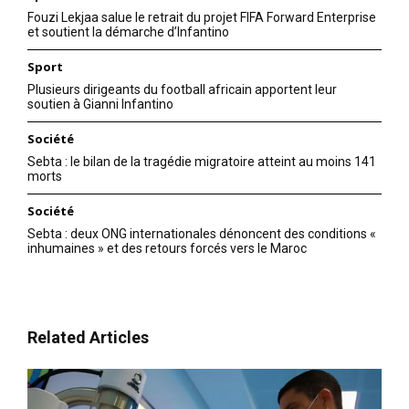
Fouzi Lekjaa salue le retrait du projet FIFA Forward Enterprise
Mon compte
et soutient la démarche d’Infantino
Sport
Plusieurs dirigeants du football africain apportent leur
Related
soutien à Gianni Infantino
François Bayrou quitte le
La dream team de Macron en
Société
gouvernement Macron
images
Sebta : le bilan de la tragédie migratoire atteint au moins 141
Coup de tonnerre ce matin
17 May 2017
morts
en France, à quelques heures
In "Monde"
d’un remaniement ministériel
Société
prévu pour ce soir, François
Sebta : deux ONG internationales dénoncent des conditions «
Bayrou a annonce à l’AFP sa
inhumaines » et des retours forcés vers le Maroc
décision de quitter le
21 June 2017
gouvernement. Cette
In "Nation"
démission vient après
l’annonce du départ de la
ministre des armées, Sylvie
Related Articles
Goulard, visée par une
enquête impliquant le parti…
De la Défense à Matignon :