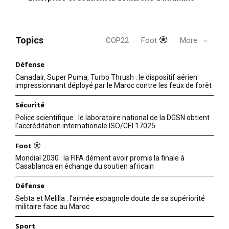
Topics
COP22
Foot
More
Défense
Canadair, Super Puma, Turbo Thrush : le dispositif aérien
impressionnant déployé par le Maroc contre les feux de forêt
Sécurité
Police scientifique : le laboratoire national de la DGSN obtient
S'ABONNER MAINTENANT
l’accréditation internationale ISO/CEI 17025
Foot
Mondial 2030 : la FIFA dément avoir promis la finale à
Casablanca en échange du soutien africain
Insight Publications
Défense
À propos
Sebta et Melilla : l’armée espagnole doute de sa supériorité
militaire face au Maroc
Nous contacter
Sport
Formules d’abonnement