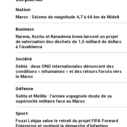
Nation
Maroc : Séisme de magnitude 4,7 à 64 km de Midelt
Business
Nareva, Itochu et Kanadevia Inova lancent un projet
de valorisation des déchets de 1,5 milliard de dollars
à Casablanca
Société
Sebta : deux ONG internationales dénoncent des
conditions « inhumaines » et des retours forcés vers
le Maroc
Défense
Sebta et Melilla : l’armée espagnole doute de sa
supériorité militaire face au Maroc
le1.ma
l'intelligence de
Sport
l'information
Fouzi Lekjaa salue le retrait du projet FIFA Forward
Enterprise et soutient la démarche d’Infantino