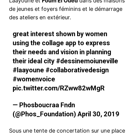
Laâyoune et
Foum El Oued
dans des maisons
de jeunes et foyers féminins et le démarrage
des ateliers en extérieur.
great interest shown by women
using the collage app to express
their needs and vision in planning
their ideal city
#dessinemoiuneville
#laayoune
#collaborativedesign
#womenvoice
pic.twitter.com/RZww82wMgR
— Phosboucraa Fndn
(@Phos_Foundation)
April 30, 2019
Sous une tente de concertation sur une place