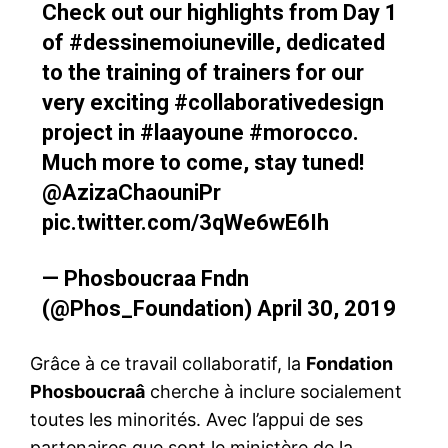
Check out our highlights from Day 1
of
#dessinemoiuneville
, dedicated
to the training of trainers for our
very exciting
#collaborativedesign
project in
#laayoune
#morocco
.
Much more to come, stay tuned!
@AzizaChaouniPr
pic.twitter.com/3qWe6wE6Ih
— Phosboucraa Fndn
(@Phos_Foundation)
April 30, 2019
Grâce à ce travail collaboratif, la
Fondation
Phosboucraâ
cherche à inclure socialement
toutes les minorités. Avec l’appui de ses
partenaires que sont le ministère de la