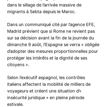
Formules d’abonnement
Mon compte
Related
Washington va retirer près de
12.000 militaires d’Allemagne
30 July 2020
In "USA"
Guerre, Russie, Europe : ce
que le président français a
dit aux Français
6 March 2025
In "Monde"
Extraits du discours de
Poutine qui a fait basculer la
crise en Ukraine
Le Président russe Vladimir
Poutine s’est adressé ce lundi