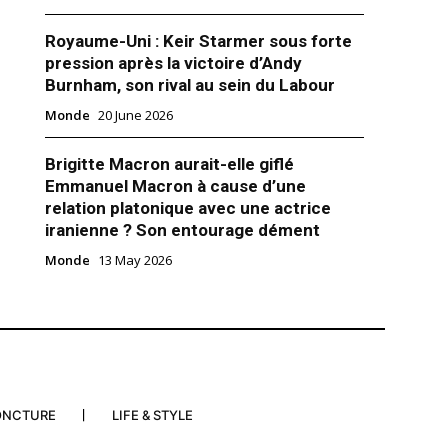
Royaume-Uni : Keir Starmer sous forte
pression après la victoire d’Andy
Burnham, son rival au sein du Labour
Monde
20 June 2026
udite voit son déficit
se creuser face à la pandémie
udite, touchée de plein fouet
Brigitte Macron aurait-elle giflé
 sanitaire et la chute des prix de
Emmanuel Macron à cause d’une
ncé mardi un déficit
relation platonique avec une actrice
e 79 milliards de dollars (65
iranienne ? Son entourage dément
euros) pour l’année 2020, un peu
le du précédent déficit. «Il est
er 2020
Monde
13 May 2026
 déficit budgétaire
rient"
ONCTURE
LIFE & STYLE