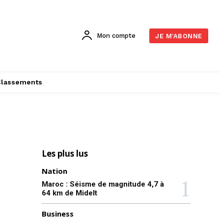
Mon compte
JE M'ABONNE
Classements
Les plus lus
Nation
Maroc : Séisme de magnitude 4,7 à
64 km de Midelt
Business