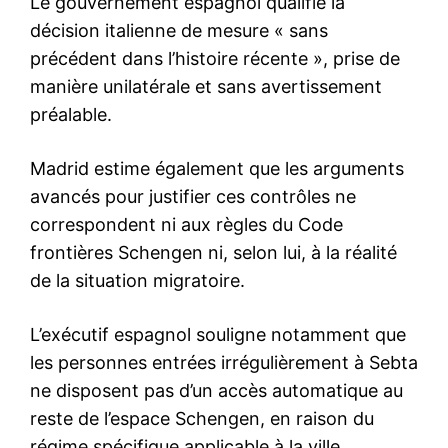
Related
Le Roi Mohammed VI félicite
Damas, fin de partie pour le
Ahmed Al-Charaa pour son
Polisario : une victoire
accession à la présidence de
marocaine aux airs de
la Syrie durant la période
basculement régional
transitoire
28 May 2025
9 February 2025
In "Sahara Marocain"
In "Diplomatie"
Maroc-USA : Le Roi
Mohammed VI salue la
réélection de Trump,
initiateur de la
reconnaissance de la
souveraineté du Maroc sur