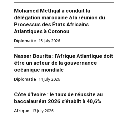
Mohamed Methqal a conduit la
délégation marocaine à la réunion du
Processus des États Africains
Atlantiques à Cotonou
Diplomatie
15 July 2026
le nigériane : Buhari déclaré
Nasser Bourita : l’Afrique Atlantique doit
on rival conteste
être un acteur de la gouvernance
port d’une semaine en raison de
otamment logistiques et des
océanique mondiale
roristes de l’organisation Boko
Diplomatie
14 July 2026
rdict des urnes de l’élection
lle 2019 tenue le samedi 23
tombé au milieu de la nuit de ce
y 2019
Côte d’Ivoire : le taux de réussite au
nsi, et après compilation des
baccalauréat 2026 s’établit à 40,6%
la Commission…
Afrique
13 July 2026