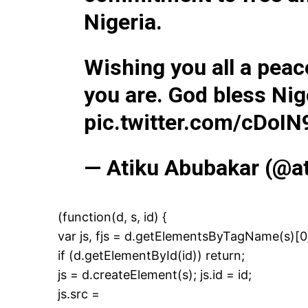
S'ABONNER MA
Nigeria.
Wishing you all a peac
you are. God bless Nig
Related
Reprise des prières collectives d
pic.twitter.com/cDoIN
mosquées en Iran
Le président iranien Hassan Roh
annoncé samedi la reprise des p
— Atiku Abubakar (@a
collectives dans les mosquées d
pays, où l'épidémie de Covid-19
repartir à la hausse. «Il a été dé
d'ouvrir les mosquées dans l'en
30 May 2020
(function(d, s, id) {
pays et non seulement dans les
In "Moyen-Orient"
blanches, ce qui donne aux…
var js, fjs = d.getElementsByTagName(s)[0
if (d.getElementById(id)) return;
js = d.createElement(s); js.id = id;
js.src =