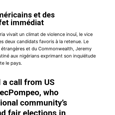
méricains et des
ffet immédiat
ia vivait un climat de violence inouï, le vice
ma
s deux candidats favoris à la retenue. Le
ence de
res étrangères et du Commonwealth, Jeremy
ation
stiné aux nigérians exprimant son inquiétude
Insight Publicatio
te le pays.
À propos
d a call from US
Nous contacter
Formules d’abonnement
ecPompeo
, who
Mon compte
tional community’s
 fair elections in