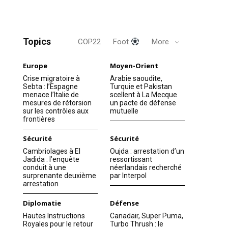
Topics
COP22
Foot
More
Europe
Moyen-Orient
Crise migratoire à
Arabie saoudite,
Sebta : l’Espagne
Turquie et Pakistan
menace l’Italie de
scellent à La Mecque
mesures de rétorsion
un pacte de défense
sur les contrôles aux
mutuelle
frontières
Sécurité
Sécurité
Cambriolages à El
Oujda : arrestation d’un
Jadida : l’enquête
ressortissant
conduit à une
néerlandais recherché
surprenante deuxième
par Interpol
arrestation
Diplomatie
Défense
Hautes Instructions
Canadair, Super Puma,
Royales pour le retour
Turbo Thrush : le