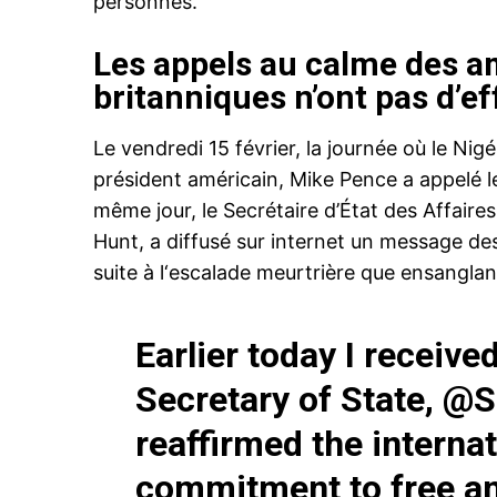
personnes.
Les appels au calme des a
britanniques n’ont pas d’e
Le vendredi 15 février, la journée où le Nigér
le1.
président américain, Mike Pence a appelé le
l'intellig
même jour, le Secrétaire d’État des Affai
l'inform
Hunt, a diffusé sur internet un message de
suite à l‘escalade meurtrière que ensanglan
Earlier today I receive
Secretary of State,
@S
reaffirmed the interna
commitment to free and