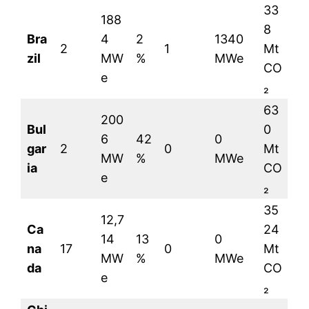
33
188
8
Bra
4
2
1340
2
1
Mt
zil
MW
%
MWe
CO
e
₂
63
200
Bul
0
6
42
0
gar
2
0
Mt
MW
%
MWe
ia
CO
e
₂
35
12,7
Ca
24
14
13
0
na
17
0
Mt
MW
%
MWe
da
CO
e
₂