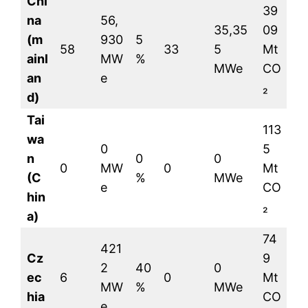
Chi
39
na
56,
35,35
09
(m
930
5
58
33
5
Mt
ainl
MW
%
MWe
CO
an
e
₂
d)
Tai
113
wa
0
5
n
0
0
0
MW
0
Mt
(C
%
MWe
e
CO
hin
₂
a)
74
421
Cz
9
2
40
0
ec
6
0
Mt
MW
%
MWe
hia
CO
e