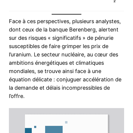
Face à ces perspectives, plusieurs analystes,
dont ceux de la banque Berenberg, alertent
sur des risques « significatifs » de pénurie
susceptibles de faire grimper les prix de
l’uranium. Le secteur nucléaire, au cœur des
ambitions énergétiques et climatiques
S'ABONNER MAINTENANT
mondiales, se trouve ainsi face à une
équation délicate : conjuguer accélération de
la demande et délais incompressibles de
l’offre.
Insight Publications
À propos
Nous contacter
Formules d’abonnement