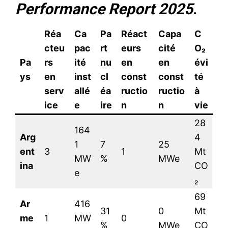
Performance Report 2025
.
Réa
Ca
Pa
Réact
Capa
C
cteu
pac
rt
eurs
cité
O₂
Pa
rs
ité
nu
en
en
évi
ys
en
inst
cl
const
const
té
serv
allé
éa
ructio
ructio
à
ice
e
ire
n
n
vie
28
164
Arg
4
1
7
25
ent
3
1
Mt
MW
%
MWe
ina
CO
e
₂
69
Ar
416
31
0
Mt
me
1
MW
0
%
MWe
CO