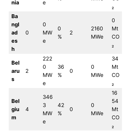
nia
e
₂
Ba
0
ngl
0
0
2160
Mt
ad
0
MW
2
%
MWe
CO
es
e
₂
h
222
34
Bel
0
36
0
Mt
aru
2
0
MW
%
MWe
CO
s
e
₂
16
346
Bel
54
3
42
0
giu
4
0
Mt
MW
%
MWe
m
CO
e
₂