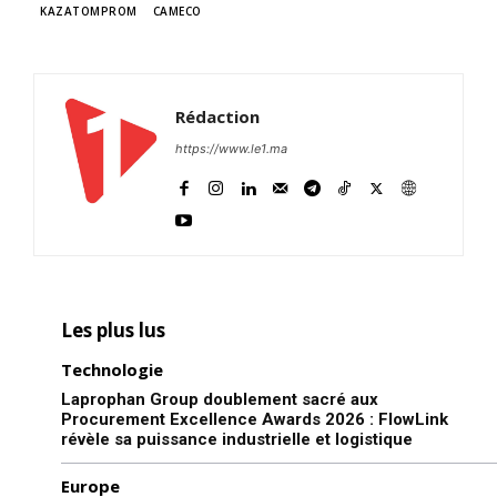
KAZATOMPROM
CAMECO
80$…
Nucléaire iranien : reprise des
pourparlers à Genève sur
fond de menace militaire
26 February 2026
Rédaction
In "Moyen-Orient"
https://www.le1.ma
Les plus lus
Technologie
Laprophan Group doublement sacré aux
Procurement Excellence Awards 2026 : FlowLink
révèle sa puissance industrielle et logistique
Europe