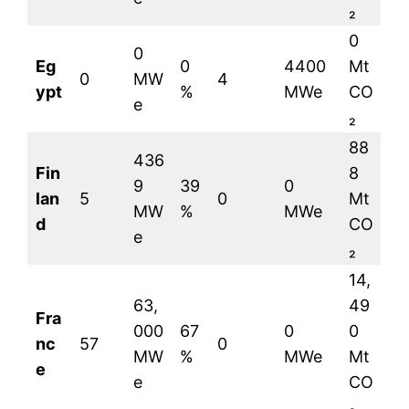
₂
0
0
Eg
0
4400
Mt
0
MW
4
ypt
%
MWe
CO
e
₂
88
436
Fin
8
9
39
0
lan
5
0
Mt
MW
%
MWe
d
CO
e
₂
14,
63,
49
Fra
le1.ma
000
67
0
0
nc
57
0
l'intelligence de
MW
%
MWe
Mt
l'information
e
e
CO
₂