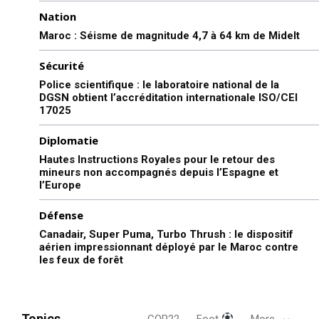
Nation
Maroc : Séisme de magnitude 4,7 à 64 km de Midelt
Sécurité
Police scientifique : le laboratoire national de la
DGSN obtient l’accréditation internationale ISO/CEI
17025
Diplomatie
Hautes Instructions Royales pour le retour des
mineurs non accompagnés depuis l’Espagne et
l’Europe
Défense
Canadair, Super Puma, Turbo Thrush : le dispositif
aérien impressionnant déployé par le Maroc contre
les feux de forêt
le1.ma
l'intelligence de
l'information
Topics
COP22
Foot
More