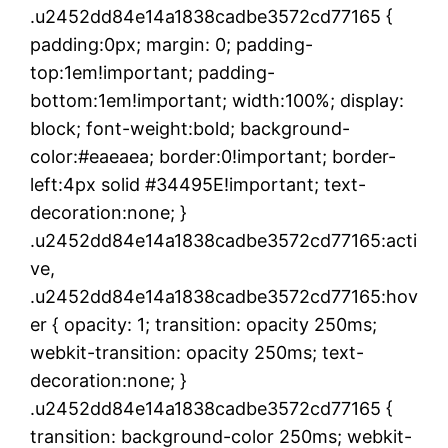
.u2452dd84e14a1838cadbe3572cd77165 {
padding:0px; margin: 0; padding-
top:1em!important; padding-
bottom:1em!important; width:100%; display:
block; font-weight:bold; background-
color:#eaeaea; border:0!important; border-
left:4px solid #34495E!important; text-
decoration:none; }
.u2452dd84e14a1838cadbe3572cd77165:acti
ve,
.u2452dd84e14a1838cadbe3572cd77165:hov
er { opacity: 1; transition: opacity 250ms;
webkit-transition: opacity 250ms; text-
decoration:none; }
.u2452dd84e14a1838cadbe3572cd77165 {
transition: background-color 250ms; webkit-