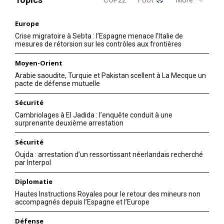
Europe
Crise migratoire à Sebta : l’Espagne menace l’Italie de
mesures de rétorsion sur les contrôles aux frontières
Moyen-Orient
Arabie saoudite, Turquie et Pakistan scellent à La Mecque un
pacte de défense mutuelle
Sécurité
Cambriolages à El Jadida : l’enquête conduit à une
surprenante deuxième arrestation
S'ABONNER MAINTENANT
Sécurité
Oujda : arrestation d’un ressortissant néerlandais recherché
par Interpol
Insight Publications
Diplomatie
Hautes Instructions Royales pour le retour des mineurs non
accompagnés depuis l’Espagne et l’Europe
À propos
Défense
Nous contacter