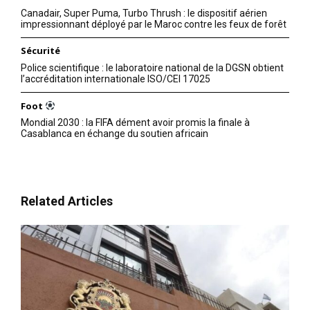
Canadair, Super Puma, Turbo Thrush : le dispositif aérien
Formules d’abonnement
impressionnant déployé par le Maroc contre les feux de forêt
Mon compte
Sécurité
Police scientifique : le laboratoire national de la DGSN obtient
l’accréditation internationale ISO/CEI 17025
Related
Foot
Mondial 2030 : la FIFA dément avoir promis la finale à
C’est officiel, Dan Shapiro
C’est officiel, Dan Shapiro
Casablanca en échange du soutien africain
nommé Conseiller de Biden
nommé Conseiller de Biden
pour les accords d’Abraham
pour les accords d’Abraham
29 June 2023
29 June 2023
In "Abraham Accords"
In "Abraham Accords"
La Chambre des
Related Articles
représentants adopte à
l’unanimité le projet de loi
portant création du Fonds
Mohammed VI pour
l’investissement
La Chambre des
représentants a adopté,
lundi, à l’unanimité le projet