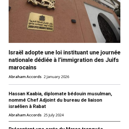
de loi 76-20 portant création
du Fonds Mohammed VI pour
l’investissement. MAP Ce
14 December 2020
Fonds, doté d’une enveloppe
In "Nation"
de 15 milliards de dirhams,
est appelé à jouer un rôle de
premier plan dans la
promotion de l’investissement
et le relèvement…
Israël adopte une loi instituant une journée
nationale dédiée à l’immigration des Juifs
marocains
Abraham Accords
2 January 2026
Hassan Kaabia, diplomate bédouin musulman,
nommé Chef Adjoint du bureau de liaison
israélien à Rabat
Abraham Accords
25 July 2024