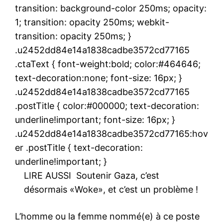
transition: background-color 250ms; opacity:
1; transition: opacity 250ms; webkit-
transition: opacity 250ms; }
.u2452dd84e14a1838cadbe3572cd77165
.ctaText { font-weight:bold; color:#464646;
text-decoration:none; font-size: 16px; }
.u2452dd84e14a1838cadbe3572cd77165
.postTitle { color:#000000; text-decoration:
underline!important; font-size: 16px; }
.u2452dd84e14a1838cadbe3572cd77165:hov
er .postTitle { text-decoration:
underline!important; }
LIRE AUSSI
Soutenir Gaza, c’est
désormais «Woke», et c’est un problème !
L’homme ou la femme nommé(e) à ce poste