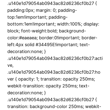
.u140e1d79054ab0943ac82d6236cf0b27 {
padding:0px; margin: 0; padding-
top:1em!important; padding-
bottom:1em!important; width:100%; display:
block; font-weight:bold; background-
color:#eaeaea; border:0!important; border-
left:4px solid #34495E!important; text-
decoration:none; }
.u140e1d79054ab0943ac82d6236cf0b27:acti
ve,
.u140e1d79054ab0943ac82d6236cf0b27:ho
ver { opacity: 1; transition: opacity 250ms;
webkit-transition: opacity 250ms; text-
decoration:none; }
.u140e1d79054ab0943ac82d6236cf0b27 {
transition: background-color 250ms; webkit-