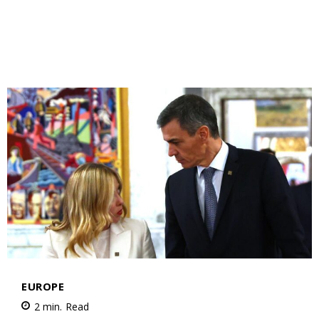
Mon compte
Related
Moscou évacue les familles
Incendie, toilettes bouchées
de ses diplomates depuis les
et déploiement prolongé : le
Émirats arabes unis
plus grand porte-avions au
24 February 2026
monde se retire de la guerre
In "Moyen-Orient"
en Iran
19 March 2026
In "Moyen-Orient"