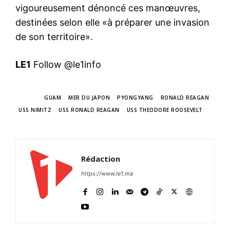
vigoureusement dénoncé ces manœuvres,
destinées selon elle «à préparer une invasion
de son territoire».
LE1
Follow @le1info
TAGS
GUAM
MER DU JAPON
PYONGYANG
RONALD REAGAN
USS NIMITZ
USS RONALD REAGAN
USS THEODORE ROOSEVELT
Rédaction
https://www.le1.ma