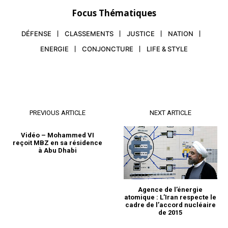
Focus Thématiques
DÉFENSE
CLASSEMENTS
JUSTICE
NATION
ENERGIE
CONJONCTURE
LIFE & STYLE
S'ABONNER MAINTENANT
PREVIOUS ARTICLE
NEXT ARTICLE
Vidéo – Mohammed VI
reçoit MBZ en sa résidence
à Abu Dhabi
Insight Publications
À propos
Agence de l’énergie
atomique : L’Iran respecte le
Nous contacter
cadre de l’accord nucléaire
de 2015
Formules d’abonnement