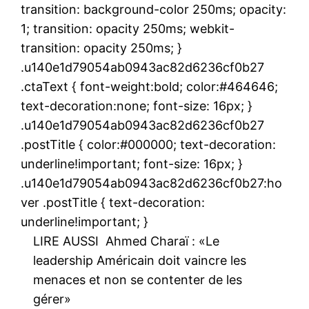
transition: background-color 250ms; opacity:
1; transition: opacity 250ms; webkit-
transition: opacity 250ms; }
.u140e1d79054ab0943ac82d6236cf0b27
.ctaText { font-weight:bold; color:#464646;
text-decoration:none; font-size: 16px; }
.u140e1d79054ab0943ac82d6236cf0b27
.postTitle { color:#000000; text-decoration:
underline!important; font-size: 16px; }
.u140e1d79054ab0943ac82d6236cf0b27:ho
ver .postTitle { text-decoration:
underline!important; }
LIRE AUSSI
Ahmed Charaï : «Le
leadership Américain doit vaincre les
menaces et non se contenter de les
gérer»