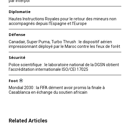
par Interpol
entretiens à l’Élysée avec le
président de l’Autorité
Diplomatie
palestinienne, Mahmoud
Abbas, le président Français
Hautes Instructions Royales pour le retour des mineurs non
accompagnés depuis l’Espagne et l’Europe
François Hollande est arrivé à
16 April 2016
Beyrouth pour une visite de
In "François Hollande"
Défense
travail de deux jours,
première étape d’une tournée
Canadair, Super Puma, Turbo Thrush : le dispositif aérien
Proche-orientale qui le
impressionnant déployé par le Maroc contre les feux de forêt
mènera également en Égypte
et en Jordanie. Accueilli à
Sécurité
l’aéroport international…
Police scientifique : le laboratoire national de la DGSN obtient
l’accréditation internationale ISO/CEI 17025
Foot
Mondial 2030 : la FIFA dément avoir promis la finale à
Casablanca en échange du soutien africain
Related Articles