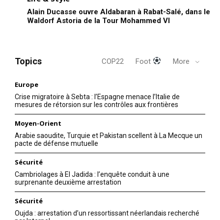
Mon compte
Alain Ducasse ouvre Aldabaran à Rabat-Salé, dans le
Waldorf Astoria de la Tour Mohammed VI
Related
Topics
COP22
Foot
More
Un gigantesque incendie au
port de Beyrouth 1 mois
Europe
après la double explosion
Crise migratoire à Sebta : l’Espagne menace l’Italie de
Un énorme incendie s’est
mesures de rétorsion sur les contrôles aux frontières
déclaré jeudi dans un
entrepôt du port de
Moyen-Orient
Beyrouth : une double
Beyrouth, semant la panique
explosion fait 73 morts et
Arabie saoudite, Turquie et Pakistan scellent à La Mecque un
parmi des Libanais encore
3.700 blessés
pacte de défense mutuelle
sous le choc de l’explosion
10 September 2020
5 August 2020
meurtrière et dévastatrice qui
In "Nation"
In "Nation"
Sécurité
a traumatisé la capitale il y a
cinq semaines. AFP
Cambriolages à El Jadida : l’enquête conduit à une
François Hollande en visite au
surprenante deuxième arrestation
D’épaisses colonnes de
Liban, première étape d’une
fumée noire sont visibles
tournée Proche-orientale |
Sécurité
depuis plusieurs quartiers
L’intelligence de l’information
de…
Oujda : arrestation d’un ressortissant néerlandais recherché
Au lendemain de ses