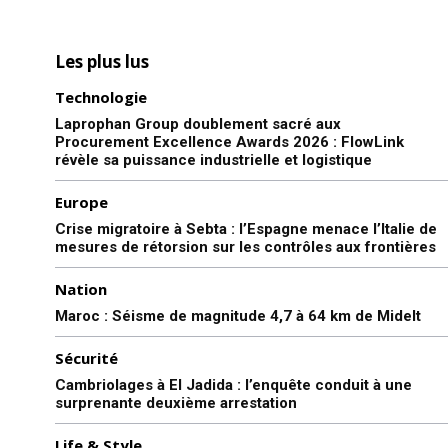
Les plus lus
Technologie
Laprophan Group doublement sacré aux
Procurement Excellence Awards 2026 : FlowLink
révèle sa puissance industrielle et logistique
Europe
Crise migratoire à Sebta : l’Espagne menace l’Italie de
S'ABONNER MAINTENANT
mesures de rétorsion sur les contrôles aux frontières
Nation
Maroc : Séisme de magnitude 4,7 à 64 km de Midelt
Insight Publications
Sécurité
À propos
Cambriolages à El Jadida : l’enquête conduit à une
surprenante deuxième arrestation
Nous contacter
Formules d’abonnement
Life & Style