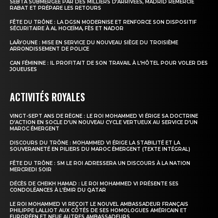
SEBTA SUBMERGÉE PAR DES MILLIERS D’ARRIVÉES, MADRID REMERCIE
RABAT ET PRÉPARE LES RETOURS
FÊTE DU TRÔNE : LA DGSN MODERNISE ET RENFORCE SON DISPOSITIF
SÉCURITAIRE À AL HOCEÏMA, FÈS ET NADOR
LAÂYOUNE : MISE EN SERVICE DU NOUVEAU SIÈGE DU TROISIÈME
ARRONDISSEMENT DE POLICE
CAN FÉMININE : IL PROFITAIT DE SON TRAVAIL À L’HÔTEL POUR VOLER DES
JOUEUSES
ACTIVITÉS ROYALES
VINGT-SEPT ANS DE RÈGNE : LE ROI MOHAMMED VI ÉRIGE SA DOCTRINE
D’ACTION EN SOCLE D’UN NOUVEAU CYCLE VERTUEUX AU SERVICE D’UN
MAROC ÉMERGENT
DISCOURS DU TRÔNE : MOHAMMED VI ÉRIGE LA STABILITÉ ET LA
SOUVERAINETÉ EN PILIERS DU MAROC ÉMERGENT (TEXTE INTÉGRAL)
FÊTE DU TRÔNE : SM LE ROI ADRESSERA UN DISCOURS À LA NATION
MERCREDI SOIR
DÉCÈS DE CHEIKH HAMAD : LE ROI MOHAMMED VI PRÉSENTE SES
CONDOLÉANCES À L’ÉMIR DU QATAR
LE ROI MOHAMMED VI REÇOIT LE NOUVEL AMBASSADEUR FRANÇAIS
PHILIPPE LALLIOT AUX CÔTÉS DE SES HOMOLOGUES AMÉRICAIN ET
EUROPÉEN ET NEUF AUTRES AMBASSADEURS