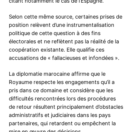
Nous contacter
Formules d’abonnement
Mon compte
Related
À l’approche d’Achoura, saisie
Saisie de plus de 37 000
de plus de 36 000 pétards et
comprimés psychotropes à
feux d’artifice dans plusieurs
Marrakech
villes
15 July 2025
19 June 2026
In "Sécurité"
In "Sécurité"