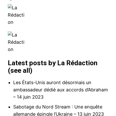
S'ABONNER MAINTENANT
Latest posts by La Rédaction
(
see all
)
Les États-Unis auront désormais un
Insight Publications
ambassadeur dédié aux accords d’Abraham
– 14 juin 2023
À propos
Nous contacter
Sabotage du Nord Stream : Une enquête
allemande épingle l’Ukraine
– 13 juin 2023
Formules d’abonnement