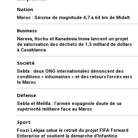
déclaré…
Donald Trump a encore
haussé le ton mercredi sur la
Nation
gestion du coronavirus par la
Maroc : Séisme de magnitude 4,7 à 64 km de Midelt
Chine, affirmant qu’elle
portait la responsabilité d’une
21 May 2020
Business
«tuerie de masse mondiale».
In "USA"
Le locataire de la Maison
Nareva, Itochu et Kanadevia Inova lancent un projet
Blanche martèle depuis
de valorisation des déchets de 1,5 milliard de dollars
plusieurs semaines que le
à Casablanca
lourd bilan du Covid-19 —
plus de 320.000 morts…
Société
Sebta : deux ONG internationales dénoncent des
conditions « inhumaines » et des retours forcés vers
le Maroc
Défense
Sebta et Melilla : l’armée espagnole doute de sa
supériorité militaire face au Maroc
Sport
Fouzi Lekjaa salue le retrait du projet FIFA Forward
Enterprise et soutient la démarche d’Infantino