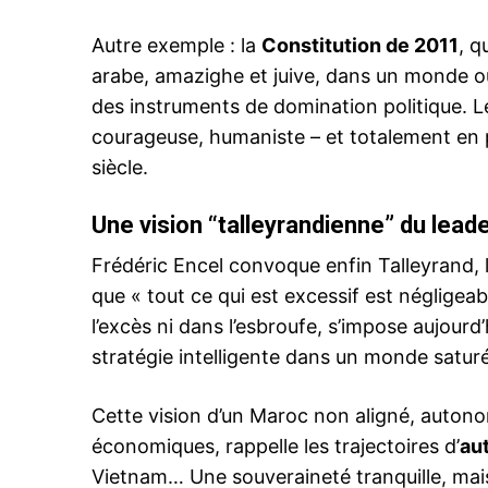
Autre exemple : la
Constitution de 2011
, q
arabe, amazighe et juive, dans un monde où
Related
des instruments de domination politique. Le
courageuse, humaniste – et totalement en 
siècle.
Une vision “talleyrandienne” du lead
Frédéric Encel convoque enfin Talleyrand, 
que « tout ce qui est excessif est néglig
Nasser Bourita : 26 ans de diplo
royale, de la patience stratégiqu
l’excès ni dans l’esbroufe, s’impose aujourd
souveraineté consacrée
stratégie intelligente dans un monde satur
2 November 2025
In "Sahara Marocain"
Cette vision d’un Maroc non aligné, auton
économiques, rappelle les trajectoires d’
au
Vietnam… Une souveraineté tranquille, mai