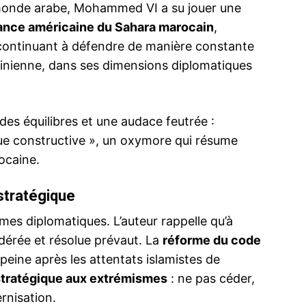
monde arabe, Mohammed VI a su jouer une
sance américaine du Sahara marocain
,
n continuant à défendre de manière constante
stinienne, dans ses dimensions diplomatiques
ma
ence de
ation
des équilibres et une audace feutrée :
Insight Publicatio
lue constructive », un oxymore qui résume
ocaine.
À propos
Nous contacter
stratégique
Formules d’abonnement
armes diplomatiques. L’auteur rappelle qu’à
Mon compte
dérée et résolue prévaut. La
réforme du code
 peine après les attentats islamistes de
tratégique aux extrémismes
: ne pas céder,
INTENANT
rnisation.