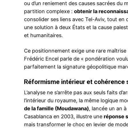
ou d’un reniement des causes sacrées du 
partition complexe :
obtenir la reconnais
consolider ses liens avec Tel-Aviv, tout e
une solution à deux États et la cause pale
le1.
et humanitaires.
l'intellig
l'inform
Ce positionnement exige une rare maîtrise 
Frédéric Encel parle de « pondération vou
parfaitement la signature géopolitique mar
Réformisme intérieur et cohérence 
L’analyse ne s’arrête pas aux seuls faits d’
l’intérieur du royaume, la même logique mo
de la famille (Moudawana)
, lancée un an à
Casablanca en 2003, illustre une
réponse s
S'ABONNER MA
mais transformer le choc en levier de mode