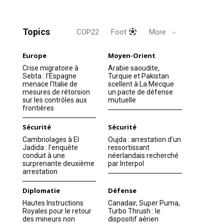
Topics
COP22
Foot
More
Europe
Moyen-Orient
Crise migratoire à
Arabie saoudite,
Sebta : l’Espagne
Turquie et Pakistan
menace l’Italie de
scellent à La Mecque
mesures de rétorsion
un pacte de défense
sur les contrôles aux
mutuelle
frontières
Sécurité
Sécurité
Cambriolages à El
Oujda : arrestation d’un
Jadida : l’enquête
ressortissant
conduit à une
néerlandais recherché
surprenante deuxième
par Interpol
arrestation
Diplomatie
Défense
Hautes Instructions
Canadair, Super Puma,
Royales pour le retour
Turbo Thrush : le
des mineurs non
dispositif aérien