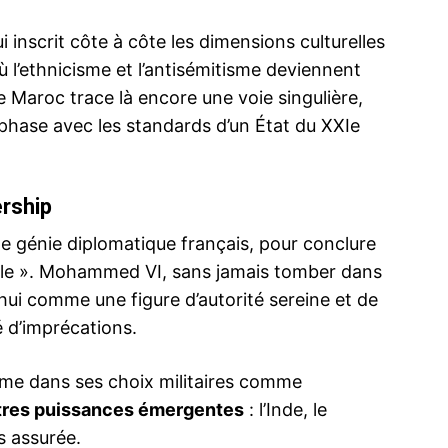
ui inscrit côte à côte les dimensions culturelles
 l’ethnicisme et l’antisémitisme deviennent
 Maroc trace là encore une voie singulière,
phase avec les standards d’un État du XXIe
Mohammed VI
à effectuer 
23 June 20
In "Famille 
ership
le génie diplomatique français, pour conclure
eable ». Mohammed VI, sans jamais tomber dans
matie
Quand le monde découvre un Roi
e à la
Polyglotte
’hui comme une figure d’autorité sereine et de
31 March 2019
é d’imprécations.
In "Famille Royale"
ome dans ses choix militaires comme
tres puissances émergentes
: l’Inde, le
s assurée.