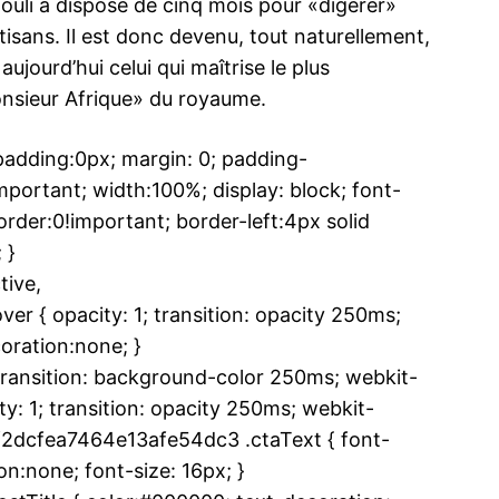
uli a disposé de cinq mois pour «digérer»
rtisans. Il est donc devenu, tout naturellement,
t aujourd’hui celui qui maîtrise le plus
Monsieur Afrique» du royaume.
dding:0px; margin: 0; padding-
ma
ence de
ortant; width:100%; display: block; font-
ation
rder:0!important; border-left:4px solid
 }
Insight Publicatio
ive,
 { opacity: 1; transition: opacity 250ms;
À propos
oration:none; }
Nous contacter
ansition: background-color 250ms; webkit-
Formules d’abonnement
y: 1; transition: opacity 250ms; webkit-
Mon compte
3f2dcfea7464e13afe54dc3 .ctaText { font-
n:none; font-size: 16px; }