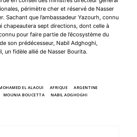
dé en conseil des ministres directeur général
égionales, périmètre cher et réservé de Nasser
nier. Sachant que l’ambassadeur Yazourh, connu
 chapeautera sept directions, dont celle à
as connu pour faire partie de l’écosystème du
e de son prédécesseur, Nabil Adghoghi,
 un fidèle allié de Nasser Bourita.
 MOHAMED EL ALAOUI
AFRIQUE
ARGENTINE
MOUNIA BOUCETTA
NABIL ADGHOGHI