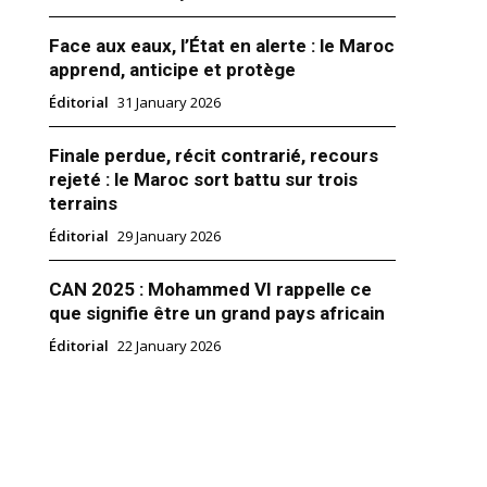
Face aux eaux, l’État en alerte : le Maroc
apprend, anticipe et protège
Éditorial
31 January 2026
Finale perdue, récit contrarié, recours
 El Otmani conduit la
rejeté : le Maroc sort battu sur trois
marocaine à Kigali
terrains
nt à ce qui a été annoncé
Éditorial
29 January 2026
ent, on apprend de sources
es que c’est le chef du
t, Saâd Eddine El Otmani, qui
CAN 2025 : Mohammed VI rappelle ce
a le Roi Mohammed VI au
que signifie être un grand pays africain
ordinaire sur la zone de libre-
018
icaine qui s’ouvre mercredi 21
ie"
Éditorial
22 January 2026
li, la capitale du Rwanda,…