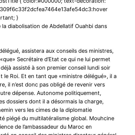
Title { color:#000000; text-decoration:
INTENANT
.ue3309f6c33f2dcfea7464e13afe54dc3:hover
rtant; }
la diabolisation de Abdellatif Ouahbi dans
plomatie
Nasser Bourita attendu en Azerbaïdjan
Saâd Eddine
 délégué, assistera aux conseils des ministres,
Le chef de la diplomatie marocaine, Nasser
délégation 
«que» Secrétaire d’Etat ce qui ne lui permet
Bourita, se rendra lundi 5 mars en
Contraireme
Azerbaïdjan pour une visite officielle. Il y
antérieurem
déjà assisté à son premier conseil lundi soir
effectuera plusieurs rencontres de haut
bien informé
le Roi. Et en tant que «ministre délégué», il a
niveau avec les responsables
gouvernemen
azerbaïdjanais, à leur tête son homologue
3 March 2018
représenter
, il n’est donc pas obligé de revenir vers
Elmar Mammadyarov. Le lendemain, le
In "Diplomatie"
sommet extra
20 March 2
 autre dépense. Autonome politiquement,
mardi 6 mars, Bourita est attendu à
échange afr
In "Diplomat
Lisbonne à…
mars à Kiga
s dossiers dont il a désormais la charge,
emin vers les cimes de la diplomatie
té piégé du multilatéralisme global. Mouhcine
périence de l’ambassadeur du Maroc en