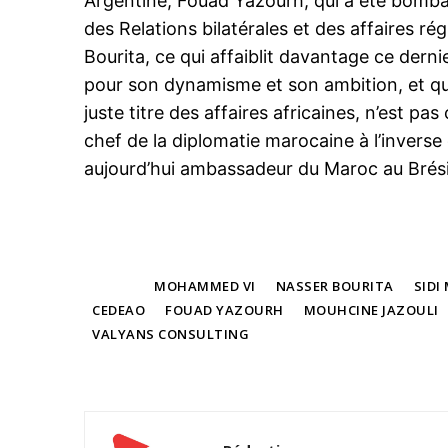
Argentine, Fouad Yazourh, qui a été bombar
des Relations bilatérales et des affaires r
Bourita, ce qui affaiblit davantage ce der
pour son dynamisme et son ambition, et qui
juste titre des affaires africaines, n’est p
chef de la diplomatie marocaine à l’invers
aujourd’hui ambassadeur du Maroc au Brésil,
TAGS
MOHAMMED VI
NASSER BOURITA
SIDI
CEDEAO
FOUAD YAZOURH
MOUHCINE JAZOULI
VALYANS CONSULTING