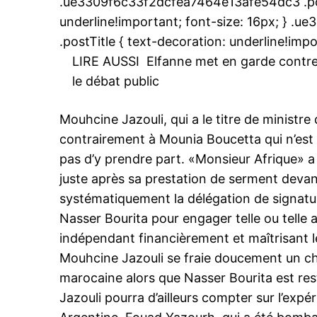
.ue3309f6c33f2dcfea7464e13afe54dc3 .post
S'ABONNER MA
underline!important; font-size: 16px; } 
.postTitle { text-decoration: underline!impo
LIRE AUSSI
Elfanne met en garde contre 
le débat public
Related
Rien ne va plus à la tête de la di
Mouhcine Jazouli, qui a le titre de ministre
marocaine
contrairement à Mounia Boucetta qui n’est 
26 October 2018
In "Indiscrétions"
pas d’y prendre part. «Monsieur Afrique» a 
juste après sa prestation de serment devant 
systématiquement la délégation de signature
Nasser Bourita pour engager telle ou telle
indépendant financièrement et maîtrisant le
Mouhcine Jazouli se fraie doucement un ch
marocaine alors que Nasser Bourita est res
Jazouli pourra d’ailleurs compter sur l’ex