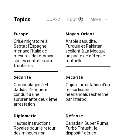
Topics
COP22
Foot
More
Europe
Moyen-Orient
Crise migratoire à
Arabie saoudite,
Sebta : l’Espagne
Turquie et Pakistan
menace l’Italie de
scellent à La Mecque
mesures de rétorsion
un pacte de défense
sur les contrôles aux
mutuelle
frontières
Sécurité
Sécurité
Cambriolages à El
Oujda : arrestation d’un
Jadida : l’enquête
ressortissant
conduit à une
néerlandais recherché
surprenante deuxième
par Interpol
arrestation
Diplomatie
Défense
Hautes Instructions
Canadair, Super Puma,
Royales pour le retour
Turbo Thrush : le
des mineurs non
dispositif aérien