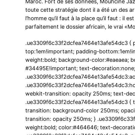
Maroc. Fort de ses données, Mouhcine Jazo
toute cette stratégie dont il a été un des a
l’homme qu’il faut à la place qu’il faut : il es
parfaitement le dossier africain, le vrai «
.ue3309f6c33f2dcfea7464e13afe54dc3 { pa
le1.
l'intellig
top:1em!important; padding-bottom:1em!imp
l'inform
weight:bold; background-color:#eaeaea; bo
#34495E!important; text-decoration:none;
.ue3309f6c33f2dcfea7464e13afe54dc3:act
.ue3309f6c33f2dcfea7464e13afe54dc3:hover
webkit-transition: opacity 250ms; text-dec
.ue3309f6c33f2dcfea7464e13afe54dc3 { tr
transition: background-color 250ms; opacit
transition: opacity 250ms; } .ue3309f6c3
weight:bold; color:#464646; text-decoratio