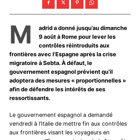
SM le Roi préside une veillée
religieuse en commémoration
du 27ᵉ anniversaire de la
disparition de Feu Roi Hassan
II
2 October 2025
In "Famille Royale"