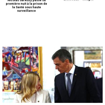
Nicolas Sarkozy passe sa
première nuit à la prison de
la Santé sous haute
surveillance
S'ABONNER MAINTENANT
Insight Publications
À propos
Nous contacter
Formules d’abonnement
Mon compte