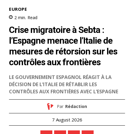
Related
Le Prince Héritier Moulay El
SAR le Prince Héritier Moulay
Hassan préside à Kénitra la
El Hassan inaugure le stade
cérémonie de sortie de la 25e
«Prince Moulay Abdellah»
promotion du Cours
reconstruit
Supérieur de Défense et de
4 September 2025
la 59e promotion du Cours
In "Famille Royale"
État-Major
4 June 2025
In "Famille Royale"