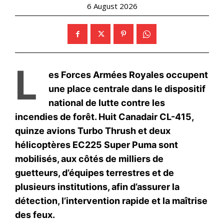
Donald Trump menace de
frapper l’Iran « très fort » ce
soir et évoque un contrôle
futur de l’île de Kharg
11 June 2026
In "Moyen-Orient"