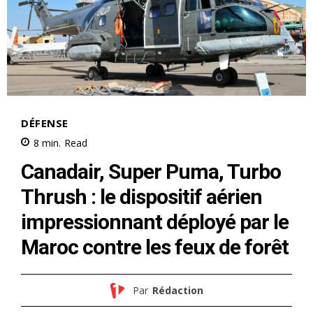
Related
L’ancien président Mahmoud
Trump annule les frappes
Ahmadinejad tué dans les
prévues contre l’Iran ce soir
frappes sur Téhéran
et annonce un accord «
1 March 2026
approuvé » par plusieurs
In "Moyen-Orient"
pays
11 June 2026
In "Monde"