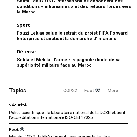
Sebta : deux ONG internationales dénoncent des
conditions « inhumaines » et des retours forcés vers
le Maroc
Sport
Fouzi Lekjaa salue le retrait du projet FIFA Forward
Enterprise et soutient la démarche d’Infantino
Défense
Sebta et Melilla : l’armée espagnole doute de sa
supériorité militaire face au Maroc
Topics
COP22
Foot
More
Sécurité
Police scientifique : le laboratoire national de la DGSN obtient
l’accréditation internationale ISO/CEI 17025
Foot
Mondial 2030 : la FIFA dément avoir promis la finale à