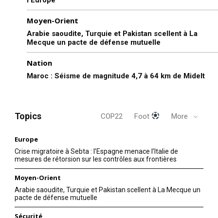
Mon compte
Moyen-Orient
Arabie saoudite, Turquie et Pakistan scellent à La
Mecque un pacte de défense mutuelle
Related
Nation
Biden confirme le choix du
Les États-Unis bombardent
Maroc : Séisme de magnitude 4,7 à 64 km de Midelt
général noir Lloyd Austin
des milices pro-iraniennes en
pour le Pentagone
Syrie
Le président élu des Etats-
Alors que le secrétaire
Unis Joe Biden a confirmé
américain au Trésor a appelé
Topics
COP22
Foot
More
mardi avoir choisi le général
à renforcer les sanctions
afro-américain Lloyd Austin
économiques contre l’Iran, un
comme prochain ministre de
drone iranien a attaqué une
Europe
la Défense, une nomination
9 December 2020
base américaine en Syrie
24 March 2023
Crise migratoire à Sebta : l’Espagne menace l’Italie de
qu’il a qualifiée de
In "USA"
cette nuit. Au cours de
In "USA"
mesures de rétorsion sur les contrôles aux frontières
«nécessaire» et «historique».
l’attaque, un entrepreneur
AFP Si sa nomination est
américain a été tué et cinq
Moyen-Orient
confirmée par le Sénat, Lloyd
soldats et un autre
Arabie saoudite, Turquie et Pakistan scellent à La Mecque un
Austin, 67 ans, sera le
entrepreneur ont été blessés.
pacte de défense mutuelle
premier Afro-américain à…
Biden a…
Sécurité