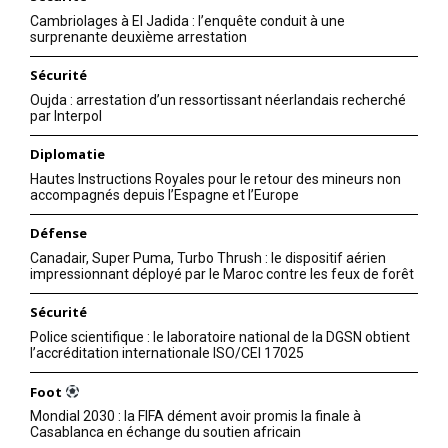
Settat : ouverture d’une
Cambriolages à El Jadida : l’enquête conduit à une
enquête après la découverte
surprenante deuxième arrestation
du corps d’un policier dans
un appartement
Sécurité
21 March 2026
Oujda : arrestation d’un ressortissant néerlandais recherché
In "Sécurité"
par Interpol
Diplomatie
Hautes Instructions Royales pour le retour des mineurs non
accompagnés depuis l’Espagne et l’Europe
Défense
Canadair, Super Puma, Turbo Thrush : le dispositif aérien
impressionnant déployé par le Maroc contre les feux de forêt
Sécurité
Police scientifique : le laboratoire national de la DGSN obtient
l’accréditation internationale ISO/CEI 17025
Foot
Mondial 2030 : la FIFA dément avoir promis la finale à
Casablanca en échange du soutien africain