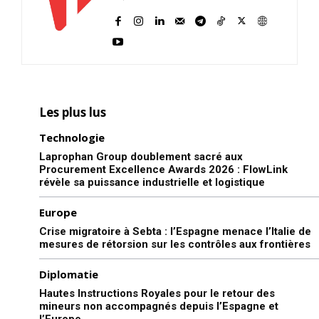
Les plus lus
Technologie
Laprophan Group doublement sacré aux
S'ABONNER MAINTENANT
Procurement Excellence Awards 2026 : FlowLink
révèle sa puissance industrielle et logistique
Europe
Crise migratoire à Sebta : l’Espagne menace l’Italie de
Insight Publications
mesures de rétorsion sur les contrôles aux frontières
À propos
Diplomatie
Nous contacter
Hautes Instructions Royales pour le retour des
mineurs non accompagnés depuis l’Espagne et
Formules d’abonnement
l’Europe