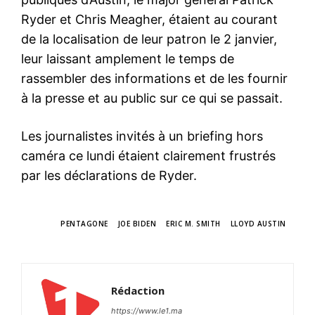
Ryder et Chris Meagher, étaient au courant
de la localisation de leur patron le 2 janvier,
leur laissant amplement le temps de
rassembler des informations et de les fournir
à la presse et au public sur ce qui se passait.
Les journalistes invités à un briefing hors
caméra ce lundi étaient clairement frustrés
par les déclarations de Ryder.
TAGS
PENTAGONE
JOE BIDEN
ERIC M. SMITH
LLOYD AUSTIN
le1.ma
l'intelligence de
l'information
Rédaction
https://www.le1.ma