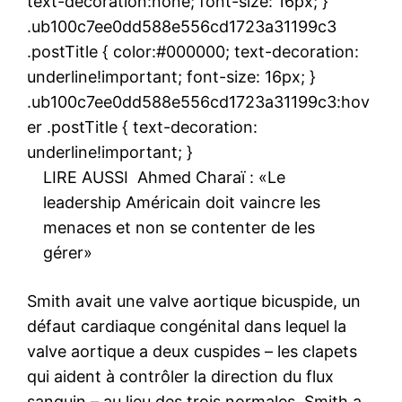
text-decoration:none; font-size: 16px; }
.ub100c7ee0dd588e556cd1723a31199c3
.postTitle { color:#000000; text-decoration:
underline!important; font-size: 16px; }
.ub100c7ee0dd588e556cd1723a31199c3:hov
er .postTitle { text-decoration:
underline!important; }
LIRE AUSSI
Ahmed Charaï : «Le
leadership Américain doit vaincre les
menaces et non se contenter de les
gérer»
Smith avait une valve aortique bicuspide, un
défaut cardiaque congénital dans lequel la
valve aortique a deux cuspides – les clapets
qui aident à contrôler la direction du flux
sanguin – au lieu des trois normales. Smith a