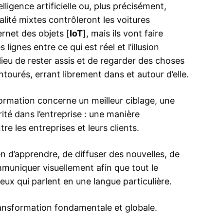
elligence artificielle ou, plus précisément,
alité mixtes contrôleront les voitures
ernet des objets [
IoT
], mais ils vont faire
 lignes entre ce qui est réel et l’illusion
ieu de rester assis et de regarder des choses
ma
ourés, errant librement dans et autour d’elle.
ence de
ation
ormation concerne un meilleur ciblage, une
Insight Publicatio
rité dans l’entreprise : une manière
 les entreprises et leurs clients.
À propos
Nous contacter
en d’apprendre, de diffuser des nouvelles, de
Formules d’abonnement
muniquer visuellement afin que tout le
Mon compte
x qui parlent en une langue particulière.
ansformation fondamentale et globale.