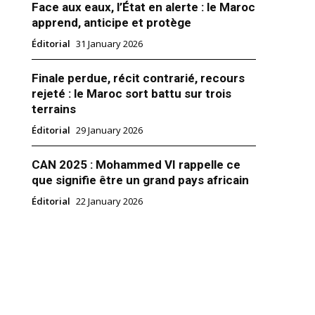
Face aux eaux, l’État en alerte : le Maroc
apprend, anticipe et protège
Éditorial
31 January 2026
Finale perdue, récit contrarié, recours
rejeté : le Maroc sort battu sur trois
danoff est mort
terrains
danoff, l’un des frères du duo
Éditorial
29 January 2026
e qu’il forme avec Igor, est
28 décembre à Paris, à l’âge de
touré de l’amour de sa famille
CAN 2025 : Mohammed VI rappelle ce
, Grichka Bogdanoff s’est éteint
que signifie être un grand pays africain
 pour rejoindre ses étoiles », a
r 2021
Éditorial
22 January 2026
mille dans un communiqué
r son agent. Avec…