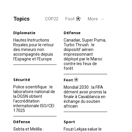
Topics
COP22
Foot
More
Diplomatie
Défense
Hautes Instructions
Canadair, Super Puma,
Royales pour le retour
Turbo Thrush : le
des mineurs non
dispositif aérien
accompagnés depuis
impressionnant
l’Espagne et l’Europe
déployé par le Maroc
contre les feux de
forêt
Sécurité
Foot
Police scientifique : le
Mondial 2030 : la FIFA
laboratoire national de
dément avoir promis la
la DGSN obtient
finale à Casablanca en
l’accréditation
échange du soutien
internationale ISO/CEI
africain
17025
Défense
Sport
Sebta et Melilla :
Fouzi Lekjaa salue le