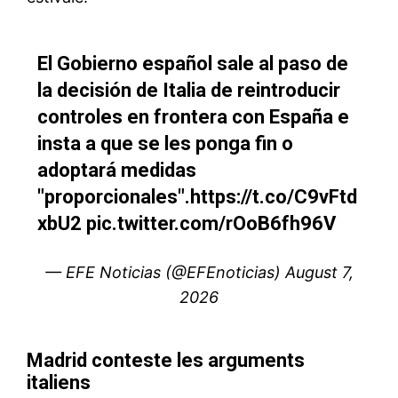
Mon compte
Related
Mohcine Jazouli plaide pour
une rupture créative de la
politique économique du
Maroc en Afrique
La onzième édition du Forum
international MEDays a été
Africains et pays nordiques
marquée cette année par la
en conclave à Copenhague
présence active du ministre
8 June 2018
délégué chargé de la
In "Afrique"
Coopération Africaine,
14 November 2018
Mohcine Jazouli. Participant
In "Éditorial"
à la cérémonie de lancement
Mohcine Jazouli à Addis-
officiel de l'événement mais
Abeba pour préparer le
également à l’accueil du
sommet africain de
président burkinabé Roch
Nouakchott
Marc Christian Kaboré, invité
Le ministre délégué chargé
d’honneur des MEDays2018,