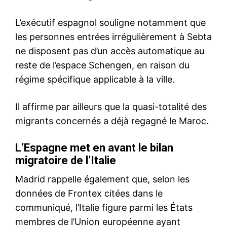
Mon compte
Related
Tanger Med : saisie de 17
Un camion venu d’Espagne
458 comprimés
cachait une lourde cargaison
psychotropes et de 60 kg de
de psychotropes à Tanger
tabac à chicha
Med
25 April 2026
1 July 2026
In "Sécurité"
In "Sécurité"