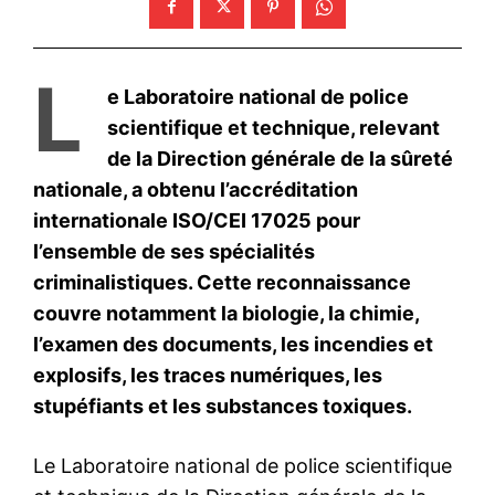
S'ABONNER MAINTENANT
Insight Publications
À propos
Nous contacter
Formules d’abonnement