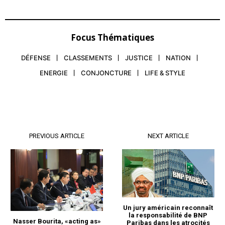
Focus Thématiques
DÉFENSE
CLASSEMENTS
JUSTICE
NATION
ENERGIE
CONJONCTURE
LIFE & STYLE
S'ABONNER MAINTENANT
PREVIOUS ARTICLE
NEXT ARTICLE
Insight Publications
À propos
Nous contacter
Un jury américain reconnaît
la responsabilité de BNP
Formules d’abonnement
Nasser Bourita, «acting as»
Paribas dans les atrocités