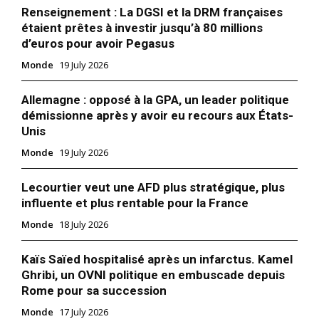
Renseignement : La DGSI et la DRM françaises
étaient prêtes à investir jusqu’à 80 millions
d’euros pour avoir Pegasus
Monde
19 July 2026
Allemagne : opposé à la GPA, un leader politique
démissionne après y avoir eu recours aux États-
Unis
Monde
19 July 2026
Lecourtier veut une AFD plus stratégique, plus
influente et plus rentable pour la France
Monde
18 July 2026
le1.ma
Kaïs Saïed hospitalisé après un infarctus. Kamel
l'intelligence de
Ghribi, un OVNI politique en embuscade depuis
l'information
Rome pour sa succession
Monde
17 July 2026