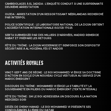
CAMBRIOLAGES À EL JADIDA : L’ENQUÊTE CONDUIT À UNE SURPRENANTE
DEUXIÈME ARRESTATION
le1.ma
OUJDA : ARRESTATION D’UN RESSORTISSANT NÉERLANDAIS RECHERCHÉ
l'intelligence de
PAR INTERPOL
l'information
POLICE SCIENTIFIQUE : LE LABORATOIRE NATIONAL DE LA DGSN OBTIENT
L’ACCRÉDITATION INTERNATIONALE ISO/CEI 17025
SEBTA SUBMERGÉE PAR DES MILLIERS D’ARRIVÉES, MADRID REMERCIE
RABAT ET PRÉPARE LES RETOURS
FÊTE DU TRÔNE : LA DGSN MODERNISE ET RENFORCE SON DISPOSITIF
SÉCURITAIRE À AL HOCEÏMA, FÈS ET NADOR
ACTIVITÉS ROYALES
VINGT-SEPT ANS DE RÈGNE : LE ROI MOHAMMED VI ÉRIGE SA DOCTRINE
D’ACTION EN SOCLE D’UN NOUVEAU CYCLE VERTUEUX AU SERVICE D’UN
MAROC ÉMERGENT
DISCOURS DU TRÔNE : MOHAMMED VI ÉRIGE LA STABILITÉ ET LA
SOUVERAINETÉ EN PILIERS DU MAROC ÉMERGENT (TEXTE INTÉGRAL)
S'ABONNER MAINTENANT
FÊTE DU TRÔNE : SM LE ROI ADRESSERA UN DISCOURS À LA NATION
MERCREDI SOIR
DÉCÈS DE CHEIKH HAMAD : LE ROI MOHAMMED VI PRÉSENTE SES
CONDOLÉANCES À L’ÉMIR DU QATAR