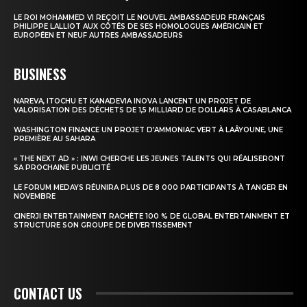
Insight Publications
LE ROI MOHAMMED VI REÇOIT LE NOUVEL AMBASSADEUR FRANÇAIS
PHILIPPE LALLIOT AUX CÔTÉS DE SES HOMOLOGUES AMÉRICAIN ET
EUROPÉEN ET NEUF AUTRES AMBASSADEURS
À propos
Nous contacter
BUSINESS
Formules d’abonnement
NAREVA, ITOCHU ET KANADEVIA INOVA LANCENT UN PROJET DE
Mon compte
VALORISATION DES DÉCHETS DE 1,5 MILLIARD DE DOLLARS À CASABLANCA
WASHINGTON FINANCE UN PROJET D’AMMONIAC VERT À LAÂYOUNE, UNE
PREMIÈRE AU SAHARA
« THE NEXT AD » : INWI CHERCHE LES JEUNES TALENTS QUI RÉALISERONT
SA PROCHAINE PUBLICITÉ
LE FORUM MEDAYS RÉUNIRA PLUS DE 8 000 PARTICIPANTS À TANGER EN
NOVEMBRE
CINERJI ENTERTAINMENT RACHÈTE 100 % DE GLOBAL ENTERTAINMENT ET
STRUCTURE SON GROUPE DE DIVERTISSEMENT
CONTACT US