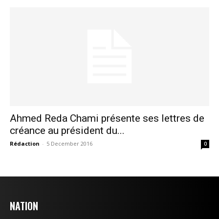
l'information
Ahmed Reda Chami présente ses lettres de
créance au président du...
S'ABONNER MAINTENANT
Rédaction
-
5 December 2016
0
Insight Publications
NATION
À propos