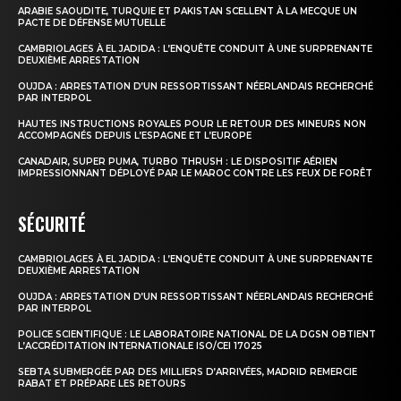
Nous contacter
ARABIE SAOUDITE, TURQUIE ET PAKISTAN SCELLENT À LA MECQUE UN
PACTE DE DÉFENSE MUTUELLE
Formules d’abonnement
CAMBRIOLAGES À EL JADIDA : L’ENQUÊTE CONDUIT À UNE SURPRENANTE
DEUXIÈME ARRESTATION
Mon compte
OUJDA : ARRESTATION D’UN RESSORTISSANT NÉERLANDAIS RECHERCHÉ
PAR INTERPOL
HAUTES INSTRUCTIONS ROYALES POUR LE RETOUR DES MINEURS NON
ACCOMPAGNÉS DEPUIS L’ESPAGNE ET L’EUROPE
CANADAIR, SUPER PUMA, TURBO THRUSH : LE DISPOSITIF AÉRIEN
IMPRESSIONNANT DÉPLOYÉ PAR LE MAROC CONTRE LES FEUX DE FORÊT
SÉCURITÉ
CAMBRIOLAGES À EL JADIDA : L’ENQUÊTE CONDUIT À UNE SURPRENANTE
DEUXIÈME ARRESTATION
OUJDA : ARRESTATION D’UN RESSORTISSANT NÉERLANDAIS RECHERCHÉ
PAR INTERPOL
POLICE SCIENTIFIQUE : LE LABORATOIRE NATIONAL DE LA DGSN OBTIENT
L’ACCRÉDITATION INTERNATIONALE ISO/CEI 17025
SEBTA SUBMERGÉE PAR DES MILLIERS D’ARRIVÉES, MADRID REMERCIE
RABAT ET PRÉPARE LES RETOURS