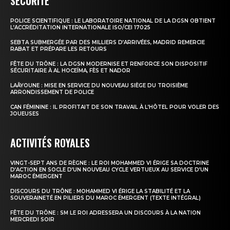
SÉCURITÉ
POLICE SCIENTIFIQUE : LE LABORATOIRE NATIONAL DE LA DGSN OBTIENT
le1.ma
L’ACCRÉDITATION INTERNATIONALE ISO/CEI 17025
l'intelligence de
SEBTA SUBMERGÉE PAR DES MILLIERS D’ARRIVÉES, MADRID REMERCIE
RABAT ET PRÉPARE LES RETOURS
l'information
FÊTE DU TRÔNE : LA DGSN MODERNISE ET RENFORCE SON DISPOSITIF
SÉCURITAIRE À AL HOCEÏMA, FÈS ET NADOR
LAÂYOUNE : MISE EN SERVICE DU NOUVEAU SIÈGE DU TROISIÈME
ARRONDISSEMENT DE POLICE
CAN FÉMININE : IL PROFITAIT DE SON TRAVAIL À L’HÔTEL POUR VOLER DES
JOUEUSES
ACTIVITÉS ROYALES
VINGT-SEPT ANS DE RÈGNE : LE ROI MOHAMMED VI ÉRIGE SA DOCTRINE
D’ACTION EN SOCLE D’UN NOUVEAU CYCLE VERTUEUX AU SERVICE D’UN
MAROC ÉMERGENT
DISCOURS DU TRÔNE : MOHAMMED VI ÉRIGE LA STABILITÉ ET LA
S'ABONNER MAINTENANT
SOUVERAINETÉ EN PILIERS DU MAROC ÉMERGENT (TEXTE INTÉGRAL)
FÊTE DU TRÔNE : SM LE ROI ADRESSERA UN DISCOURS À LA NATION
MERCREDI SOIR