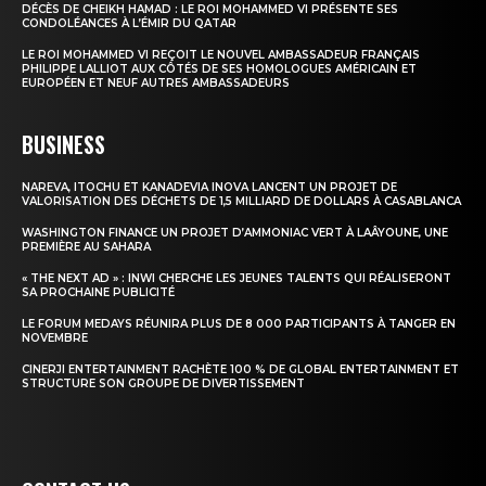
DÉCÈS DE CHEIKH HAMAD : LE ROI MOHAMMED VI PRÉSENTE SES
CONDOLÉANCES À L’ÉMIR DU QATAR
Insight Publications
LE ROI MOHAMMED VI REÇOIT LE NOUVEL AMBASSADEUR FRANÇAIS
PHILIPPE LALLIOT AUX CÔTÉS DE SES HOMOLOGUES AMÉRICAIN ET
À propos
EUROPÉEN ET NEUF AUTRES AMBASSADEURS
Nous contacter
BUSINESS
Formules d’abonnement
Mon compte
NAREVA, ITOCHU ET KANADEVIA INOVA LANCENT UN PROJET DE
VALORISATION DES DÉCHETS DE 1,5 MILLIARD DE DOLLARS À CASABLANCA
WASHINGTON FINANCE UN PROJET D’AMMONIAC VERT À LAÂYOUNE, UNE
PREMIÈRE AU SAHARA
« THE NEXT AD » : INWI CHERCHE LES JEUNES TALENTS QUI RÉALISERONT
SA PROCHAINE PUBLICITÉ
LE FORUM MEDAYS RÉUNIRA PLUS DE 8 000 PARTICIPANTS À TANGER EN
NOVEMBRE
CINERJI ENTERTAINMENT RACHÈTE 100 % DE GLOBAL ENTERTAINMENT ET
STRUCTURE SON GROUPE DE DIVERTISSEMENT