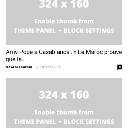
Amy Pope à Casablanca : « Le Maroc prouve
que la...
Nawfal Laarabi
-
22 October 2025
0