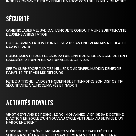
IMPRESSIONNANT DÉPLOYÉ PAR LE MAROC CONTRE LES FEUX DE FORÊT
SÉCURITÉ
Insight Publications
CAMBRIOLAGES À EL JADIDA : L’ENQUÊTE CONDUIT À UNE SURPRENANTE
À propos
DEUXIÈME ARRESTATION
Nous contacter
OUJDA : ARRESTATION D’UN RESSORTISSANT NÉERLANDAIS RECHERCHÉ
PAR INTERPOL
Formules d’abonnement
POLICE SCIENTIFIQUE : LE LABORATOIRE NATIONAL DE LA DGSN OBTIENT
L’ACCRÉDITATION INTERNATIONALE ISO/CEI 17025
Mon compte
SEBTA SUBMERGÉE PAR DES MILLIERS D’ARRIVÉES, MADRID REMERCIE
RABAT ET PRÉPARE LES RETOURS
FÊTE DU TRÔNE : LA DGSN MODERNISE ET RENFORCE SON DISPOSITIF
SÉCURITAIRE À AL HOCEÏMA, FÈS ET NADOR
ACTIVITÉS ROYALES
VINGT-SEPT ANS DE RÈGNE : LE ROI MOHAMMED VI ÉRIGE SA DOCTRINE
D’ACTION EN SOCLE D’UN NOUVEAU CYCLE VERTUEUX AU SERVICE D’UN
MAROC ÉMERGENT
DISCOURS DU TRÔNE : MOHAMMED VI ÉRIGE LA STABILITÉ ET LA
SOUVERAINETÉ EN PILIERS DU MAROC ÉMERGENT (TEXTE INTÉGRAL)