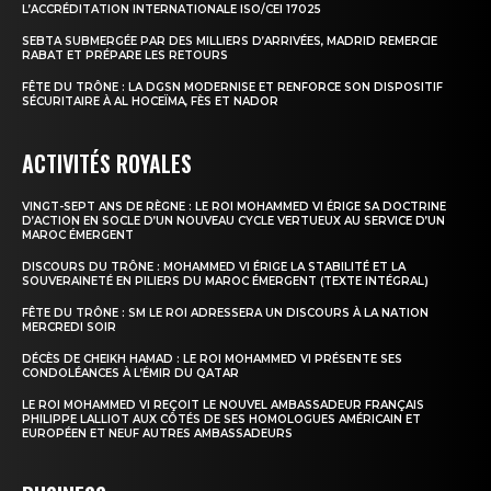
L’ACCRÉDITATION INTERNATIONALE ISO/CEI 17025
SEBTA SUBMERGÉE PAR DES MILLIERS D’ARRIVÉES, MADRID REMERCIE
RABAT ET PRÉPARE LES RETOURS
FÊTE DU TRÔNE : LA DGSN MODERNISE ET RENFORCE SON DISPOSITIF
S'ABONNER MAINTENANT
SÉCURITAIRE À AL HOCEÏMA, FÈS ET NADOR
ACTIVITÉS ROYALES
Insight Publications
VINGT-SEPT ANS DE RÈGNE : LE ROI MOHAMMED VI ÉRIGE SA DOCTRINE
D’ACTION EN SOCLE D’UN NOUVEAU CYCLE VERTUEUX AU SERVICE D’UN
MAROC ÉMERGENT
À propos
DISCOURS DU TRÔNE : MOHAMMED VI ÉRIGE LA STABILITÉ ET LA
SOUVERAINETÉ EN PILIERS DU MAROC ÉMERGENT (TEXTE INTÉGRAL)
Nous contacter
FÊTE DU TRÔNE : SM LE ROI ADRESSERA UN DISCOURS À LA NATION
Formules d’abonnement
MERCREDI SOIR
Mon compte
DÉCÈS DE CHEIKH HAMAD : LE ROI MOHAMMED VI PRÉSENTE SES
CONDOLÉANCES À L’ÉMIR DU QATAR
LE ROI MOHAMMED VI REÇOIT LE NOUVEL AMBASSADEUR FRANÇAIS
PHILIPPE LALLIOT AUX CÔTÉS DE SES HOMOLOGUES AMÉRICAIN ET
EUROPÉEN ET NEUF AUTRES AMBASSADEURS