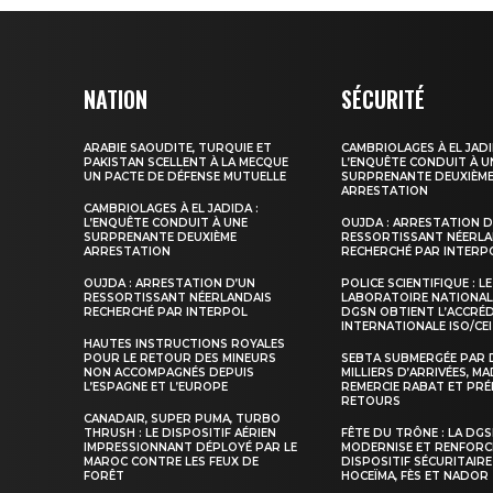
NATION
SÉCURITÉ
ARABIE SAOUDITE, TURQUIE ET
CAMBRIOLAGES À EL JADI
PAKISTAN SCELLENT À LA MECQUE
L’ENQUÊTE CONDUIT À U
UN PACTE DE DÉFENSE MUTUELLE
SURPRENANTE DEUXIÈM
ARRESTATION
CAMBRIOLAGES À EL JADIDA :
L’ENQUÊTE CONDUIT À UNE
OUJDA : ARRESTATION D
SURPRENANTE DEUXIÈME
RESSORTISSANT NÉERLA
S'ABONNER MA
ARRESTATION
RECHERCHÉ PAR INTERP
OUJDA : ARRESTATION D’UN
POLICE SCIENTIFIQUE : LE
RESSORTISSANT NÉERLANDAIS
LABORATOIRE NATIONAL
RECHERCHÉ PAR INTERPOL
DGSN OBTIENT L’ACCRÉ
INTERNATIONALE ISO/CEI
HAUTES INSTRUCTIONS ROYALES
POUR LE RETOUR DES MINEURS
SEBTA SUBMERGÉE PAR 
NON ACCOMPAGNÉS DEPUIS
MILLIERS D’ARRIVÉES, M
L’ESPAGNE ET L’EUROPE
REMERCIE RABAT ET PRÉ
RETOURS
CANADAIR, SUPER PUMA, TURBO
THRUSH : LE DISPOSITIF AÉRIEN
FÊTE DU TRÔNE : LA DG
IMPRESSIONNANT DÉPLOYÉ PAR LE
MODERNISE ET RENFORC
MAROC CONTRE LES FEUX DE
DISPOSITIF SÉCURITAIRE
FORÊT
HOCEÏMA, FÈS ET NADOR