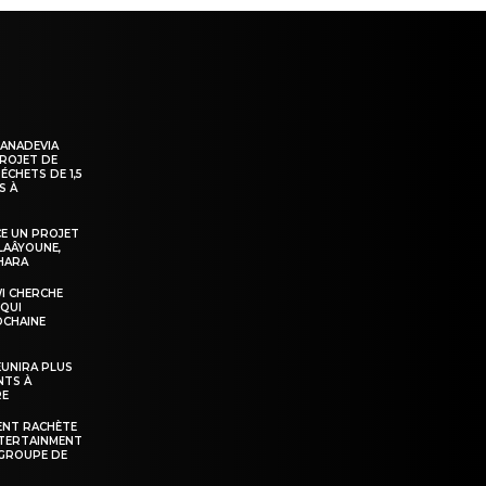
KANADEVIA
PROJET DE
ÉCHETS DE 1,5
S À
E UN PROJET
LAÂYOUNE,
AHARA
WI CHERCHE
 QUI
OCHAINE
ÉUNIRA PLUS
NTS À
RE
ENT RACHÈTE
NTERTAINMENT
GROUPE DE