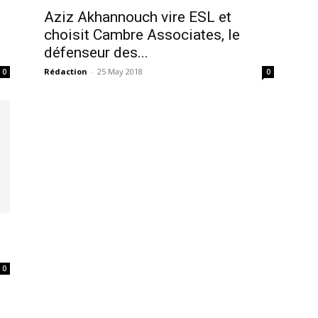
Aziz Akhannouch vire ESL et
choisit Cambre Associates, le
défenseur des...
Rédaction
-
25 May 2018
0
0
ma
ence de
0
ation
Insight Publicatio