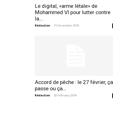
Le digital, «arme létale» de
Mohammed VI pour lutter contre
la...
Rédaction
-
15 December 2018
Accord de pêche : le 27 février, ça
le1.
passe ou ça...
l'intellig
Rédaction
-
20 February 2018
l'inform