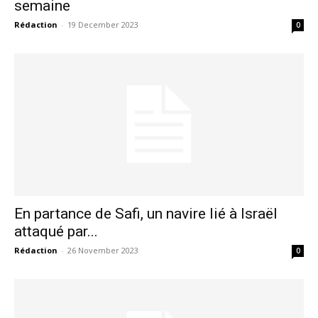
semaine
Rédaction
-
19 December 2023
0
S'ABONNER MAINTENANT
Insight Publications
À propos
Nous contacter
Formules d’abonnement
Mon compte
En partance de Safi, un navire lié à Israël
attaqué par...
Rédaction
-
26 November 2023
0