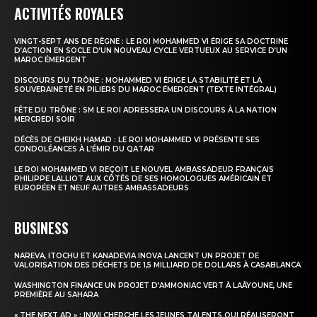
Formules d’abonnement
ACTIVITÉS ROYALES
Mon compte
VINGT-SEPT ANS DE RÈGNE : LE ROI MOHAMMED VI ÉRIGE SA DOCTRINE
D’ACTION EN SOCLE D’UN NOUVEAU CYCLE VERTUEUX AU SERVICE D’UN
MAROC ÉMERGENT
DISCOURS DU TRÔNE : MOHAMMED VI ÉRIGE LA STABILITÉ ET LA
SOUVERAINETÉ EN PILIERS DU MAROC ÉMERGENT (TEXTE INTÉGRAL)
FÊTE DU TRÔNE : SM LE ROI ADRESSERA UN DISCOURS À LA NATION
MERCREDI SOIR
DÉCÈS DE CHEIKH HAMAD : LE ROI MOHAMMED VI PRÉSENTE SES
CONDOLÉANCES À L’ÉMIR DU QATAR
LE ROI MOHAMMED VI REÇOIT LE NOUVEL AMBASSADEUR FRANÇAIS
PHILIPPE LALLIOT AUX CÔTÉS DE SES HOMOLOGUES AMÉRICAIN ET
EUROPÉEN ET NEUF AUTRES AMBASSADEURS
BUSINESS
NAREVA, ITOCHU ET KANADEVIA INOVA LANCENT UN PROJET DE
VALORISATION DES DÉCHETS DE 1,5 MILLIARD DE DOLLARS À CASABLANCA
WASHINGTON FINANCE UN PROJET D’AMMONIAC VERT À LAÂYOUNE, UNE
PREMIÈRE AU SAHARA
« THE NEXT AD » : INWI CHERCHE LES JEUNES TALENTS QUI RÉALISERONT