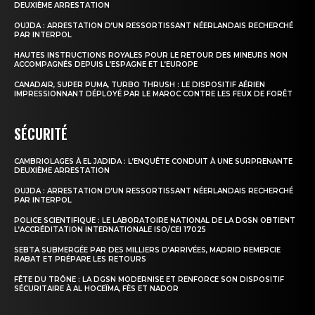
DEUXIÈME ARRESTATION
OUJDA : ARRESTATION D’UN RESSORTISSANT NÉERLANDAIS RECHERCHÉ
PAR INTERPOL
HAUTES INSTRUCTIONS ROYALES POUR LE RETOUR DES MINEURS NON
ACCOMPAGNÉS DEPUIS L’ESPAGNE ET L’EUROPE
CANADAIR, SUPER PUMA, TURBO THRUSH : LE DISPOSITIF AÉRIEN
IMPRESSIONNANT DÉPLOYÉ PAR LE MAROC CONTRE LES FEUX DE FORÊT
SÉCURITÉ
CAMBRIOLAGES À EL JADIDA : L’ENQUÊTE CONDUIT À UNE SURPRENANTE
DEUXIÈME ARRESTATION
S'ABONNER MAINTENANT
OUJDA : ARRESTATION D’UN RESSORTISSANT NÉERLANDAIS RECHERCHÉ
PAR INTERPOL
POLICE SCIENTIFIQUE : LE LABORATOIRE NATIONAL DE LA DGSN OBTIENT
L’ACCRÉDITATION INTERNATIONALE ISO/CEI 17025
Insight Publications
SEBTA SUBMERGÉE PAR DES MILLIERS D’ARRIVÉES, MADRID REMERCIE
RABAT ET PRÉPARE LES RETOURS
À propos
FÊTE DU TRÔNE : LA DGSN MODERNISE ET RENFORCE SON DISPOSITIF
SÉCURITAIRE À AL HOCEÏMA, FÈS ET NADOR
Nous contacter