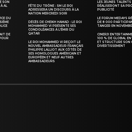
E SON
LES JEUNES TALENTS
 À AL
FÊTE DU TRÔNE : SM LE ROI
RÉALISERONT SA PR
ADRESSERA UN DISCOURS À LA
PUBLICITÉ
NATION MERCREDI SOIR
VICE DU
LE FORUM MEDAYS R
SIÈME
DÉCÈS DE CHEIKH HAMAD : LE ROI
DE 8 000 PARTICIPA
INTENANT
LICE
MOHAMMED VI PRÉSENTE SES
TANGER EN NOVEMB
CONDOLÉANCES À L’ÉMIR DU
QATAR
TAIT DE
CINERJI ENTERTAINM
 POUR
100 % DE GLOBAL E
LE ROI MOHAMMED VI REÇOIT LE
ET STRUCTURE SON 
NOUVEL AMBASSADEUR FRANÇAIS
DIVERTISSEMENT
PHILIPPE LALLIOT AUX CÔTÉS DE
SES HOMOLOGUES AMÉRICAIN ET
EUROPÉEN ET NEUF AUTRES
AMBASSADEURS