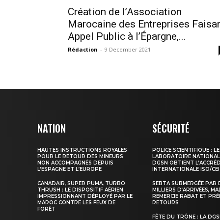
Création de l’Association
Marocaine des Entreprises Faisa
Appel Public à l’Épargne,...
Rédaction
-
9 December 2021
le1.
l'intellig
l'inform
NATION
SÉCURITÉ
HAUTES INSTRUCTIONS ROYALES
POLICE SCIENTIFIQUE : LE
POUR LE RETOUR DES MINEURS
LABORATOIRE NATIONAL
NON ACCOMPAGNÉS DEPUIS
DGSN OBTIENT L’ACCRÉ
L’ESPAGNE ET L’EUROPE
INTERNATIONALE ISO/CEI
CANADAIR, SUPER PUMA, TURBO
SEBTA SUBMERGÉE PAR 
THRUSH : LE DISPOSITIF AÉRIEN
MILLIERS D’ARRIVÉES, M
IMPRESSIONNANT DÉPLOYÉ PAR LE
REMERCIE RABAT ET PRÉ
MAROC CONTRE LES FEUX DE
RETOURS
FORÊT
FÊTE DU TRÔNE : LA DG