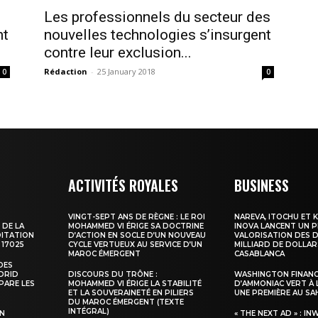
Les professionnels du secteur des
nt
nouvelles technologies s’insurgent
contre leur exclusion...
Rédaction
-
25 January 2018
0
0
ma
ence de
ation
ACTIVITÉS ROYALES
BUSINESS
Insight Publicatio
VINGT-SEPT ANS DE RÈGNE : LE ROI
NAREVA, ITOCHU ET 
 DE LA
MOHAMMED VI ÉRIGE SA DOCTRINE
INOVA LANCENT UN 
DITATION
D’ACTION EN SOCLE D’UN NOUVEAU
VALORISATION DES D
 17025
CYCLE VERTUEUX AU SERVICE D’UN
MILLIARD DE DOLLAR
À propos
MAROC ÉMERGENT
CASABLANCA
DES
Nous contacter
ADRID
DISCOURS DU TRÔNE :
WASHINGTON FINANC
PARE LES
MOHAMMED VI ÉRIGE LA STABILITÉ
D’AMMONIAC VERT À 
Formules d’abonnement
ET LA SOUVERAINETÉ EN PILIERS
UNE PREMIÈRE AU S
DU MAROC ÉMERGENT (TEXTE
Mon compte
INTÉGRAL)
SN
« THE NEXT AD » : IN