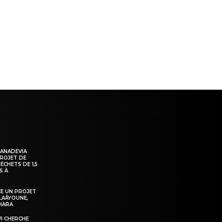
ns
KANADEVIA
PROJET DE
ÉCHETS DE 1,5
S À
E UN PROJET
LAÂYOUNE,
AHARA
WI CHERCHE