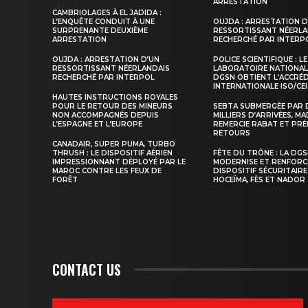
ARRESTATION
CAMBRIOLAGES À EL JADIDA :
L’ENQUÊTE CONDUIT À UNE
OUJDA : ARRESTATION D
SURPRENANTE DEUXIÈME
RESSORTISSANT NÉERLA
ARRESTATION
RECHERCHÉ PAR INTERP
OUJDA : ARRESTATION D’UN
POLICE SCIENTIFIQUE : LE
RESSORTISSANT NÉERLANDAIS
LABORATOIRE NATIONAL
RECHERCHÉ PAR INTERPOL
DGSN OBTIENT L’ACCRÉ
INTERNATIONALE ISO/CEI
HAUTES INSTRUCTIONS ROYALES
POUR LE RETOUR DES MINEURS
SEBTA SUBMERGÉE PAR 
NON ACCOMPAGNÉS DEPUIS
MILLIERS D’ARRIVÉES, M
L’ESPAGNE ET L’EUROPE
REMERCIE RABAT ET PRÉ
RETOURS
CANADAIR, SUPER PUMA, TURBO
THRUSH : LE DISPOSITIF AÉRIEN
FÊTE DU TRÔNE : LA DG
IMPRESSIONNANT DÉPLOYÉ PAR LE
MODERNISE ET RENFORC
MAROC CONTRE LES FEUX DE
DISPOSITIF SÉCURITAIRE
FORÊT
HOCEÏMA, FÈS ET NADOR
CONTACT US