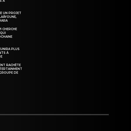
S À
E UN PROJET
LAÂYOUNE,
AHARA
WI CHERCHE
 QUI
OCHAINE
ÉUNIRA PLUS
NTS À
RE
ENT RACHÈTE
NTERTAINMENT
GROUPE DE