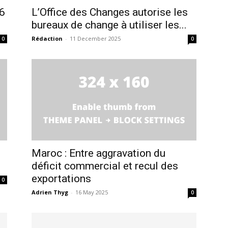
6
L’Office des Changes autorise les
bureaux de change à utiliser les...
Rédaction
-
11 December 2025
0
0
Maroc : Entre aggravation du
déficit commercial et recul des
exportations
0
Adrien Thyg
-
16 May 2025
0