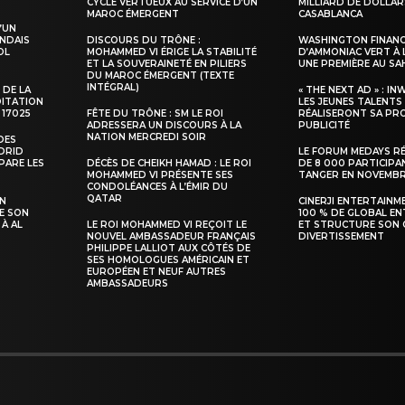
CYCLE VERTUEUX AU SERVICE D’UN
MILLIARD DE DOLLAR
MAROC ÉMERGENT
CASABLANCA
’UN
NDAIS
DISCOURS DU TRÔNE :
WASHINGTON FINANC
OL
MOHAMMED VI ÉRIGE LA STABILITÉ
D’AMMONIAC VERT À 
ET LA SOUVERAINETÉ EN PILIERS
UNE PREMIÈRE AU S
DU MAROC ÉMERGENT (TEXTE
INTÉGRAL)
 DE LA
« THE NEXT AD » : IN
DITATION
LES JEUNES TALENTS
 17025
FÊTE DU TRÔNE : SM LE ROI
RÉALISERONT SA PR
ADRESSERA UN DISCOURS À LA
PUBLICITÉ
NATION MERCREDI SOIR
DES
ADRID
LE FORUM MEDAYS R
PARE LES
DÉCÈS DE CHEIKH HAMAD : LE ROI
DE 8 000 PARTICIPA
MOHAMMED VI PRÉSENTE SES
TANGER EN NOVEMB
CONDOLÉANCES À L’ÉMIR DU
QATAR
SN
CINERJI ENTERTAINM
E SON
100 % DE GLOBAL E
 À AL
LE ROI MOHAMMED VI REÇOIT LE
ET STRUCTURE SON 
NOUVEL AMBASSADEUR FRANÇAIS
DIVERTISSEMENT
PHILIPPE LALLIOT AUX CÔTÉS DE
SES HOMOLOGUES AMÉRICAIN ET
EUROPÉEN ET NEUF AUTRES
AMBASSADEURS