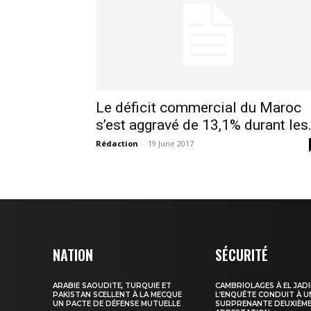
le1.
l'intellig
l'inform
Le déficit commercial du Maroc
s’est aggravé de 13,1% durant les.
Rédaction
-
19 June 2017
S'ABONNER MA
NATION
SÉCURITÉ
ARABIE SAOUDITE, TURQUIE ET
CAMBRIOLAGES À EL JADI
PAKISTAN SCELLENT À LA MECQUE
L’ENQUÊTE CONDUIT À U
UN PACTE DE DÉFENSE MUTUELLE
SURPRENANTE DEUXIÈM