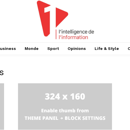
usiness
Monde
Sport
Opinions
Life & Style
s