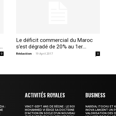
ma
ence de
ation
Insight Publicatio
Le déficit commercial du Maroc
À propos
..
s’est dégradé de 20% au 1er...
Nous contacter
Rédaction
-
19 April 2017
0
0
Formules d’abonnement
Mon compte
INTENANT
ACTIVITÉS ROYALES
BUSINESS
DA :
VINGT-SEPT ANS DE RÈGNE : LE ROI
NAREVA, ITOCHU ET 
NE
MOHAMMED VI ÉRIGE SA DOCTRINE
INOVA LANCENT UN 
E
D’ACTION EN SOCLE D’UN NOUVEAU
VALORISATION DES D